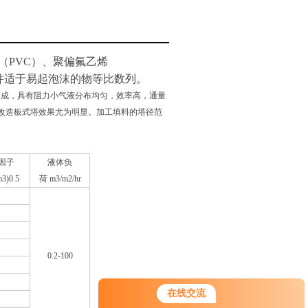
（PVC）、聚偏氟乙烯
并适于易起泡沫的物等比数列。
后组装而成，具有阻力小气液分布均匀，效率高，通量
改造板式塔效果尤为明显。加工填料的塔径范
F因子
液体负
m3)0.5
荷 m3/m2/hr
0.2-100
在线交流