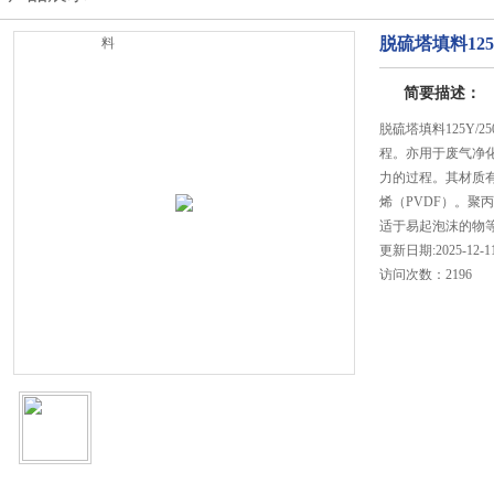
脱硫塔填料125
料
简要描述：
脱硫塔填料125Y/
程。亦用于废气净
力的过程。其材质有
烯（PVDF）。聚丙
适于易起泡沫的物
更新日期:2025-12-1
访问次数：2196