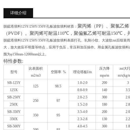
详细介绍
聚丙烯（PP）、聚氯乙烯
脱硫塔填料125Y/250Y/350Y孔板波纹填料材质：
（PVDF）。聚丙烯可耐温110
℃
，聚偏氟乙烯可耐温150
℃
，
脱硫塔填料125Y/250Y/350Y孔板波纹填料表面打孔、轧制小纹、大波纹zui
大，放大效应不明显等特点，应用于负压，常压和加压操作。用金属孔板波纹填料
围为φ150mm-12000mm以上。
特性参数:
比表面积
压力降
zui大
型号
空隙率 %
理论塔板I/m
m2/m3
mpa/m
m/s(kg/
SB-125Y
1.0-2.0
200
3
125
98.5
125X
0.8-0.9
140
3.5
SB-250Y
2.0-2.5
300
2.6
250
97
250X
1.5-2.0
180
2.8
SB-350Y
3.5-4.0
200
2.0
350
95
350X
2.3-2.8
130
2.2
SB-500Y
4.0-4.5
300
1.8
500
93