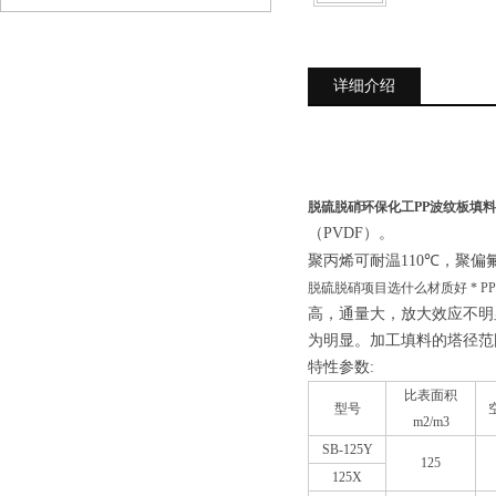
详细介绍
脱硫脱硝环保化工PP波纹板填料
（PVDF）。
℃
聚丙烯可耐温110
，聚偏氟
脱硫脱硝项目选什么材质好 * P
高，通量大，放大效应不明
为明显。加工填料的塔径范围
特性参数:
比表面积
型号
m2/m3
SB-125Y
125
125X