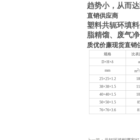
趋势小，从而达
直销供应商
塑料共轭环填料
脂精馏、废气净
质优价廉现货直销
规格
比表
D×H×δ
2
mm
m
25×25×1.2
1
38×38×1.5
1
40×40×1.5
1
50×50×1.5
8
76×76×3.6
8