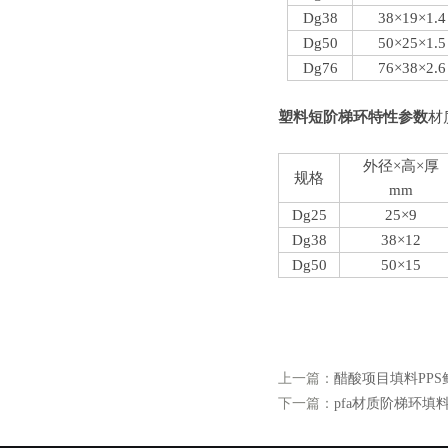
Dg
38
38×19×1.4
Dg
50
50×25×1.5
Dg
76
76×38×2.6
塑料短阶梯环特性参数
材
外径×高×厚
规格
mm
Dg
25
25×9
Dg
38
38×12
Dg
50
50×15
上一篇：
醋酸项目填料PPS
下一篇：
pfa材质阶梯环填