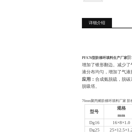
详细介绍
阶
PFA76型阶梯环填料生产厂家
增加了锥形翻边。减少了
液分布均匀，增加了气液
应用：
合成氨脱硫，脱碳
脱吸塔。
76mm聚丙烯阶梯环填料厂家 
规格
型号
mm
Dg16
16×8×1
.0
Dg
25
25×12.5×1.