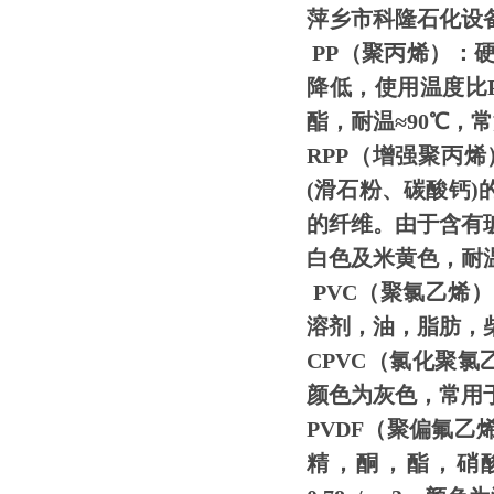
萍乡
市
科隆
石化设
PP（聚丙烯）：
降低，使用温度比
酯，耐温≈90℃，常
RPP（增强聚丙烯
(滑石粉、碳酸钙)
的纤维。由于含有
白色及米黄色，耐温
PVC（聚氯乙烯
溶剂，油，脂肪，柴油
CPVC（氯化聚氯
颜色为灰色，常用
PVDF（聚偏氟乙
精，酮，酯，硝酸