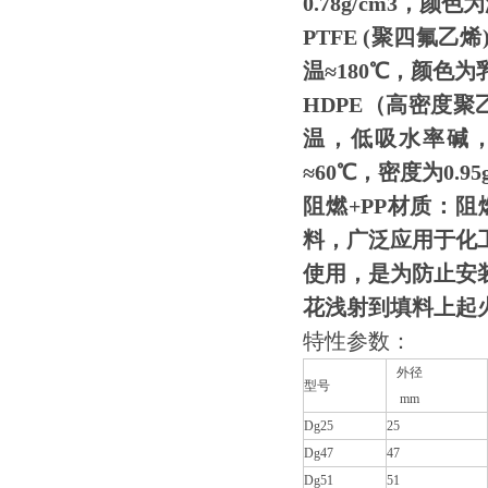
0.78g/cm3，颜
PTFE (聚四氟乙烯
温≈180℃，颜色
HDPE（高密度聚
温，低吸水率碱
≈60℃，密度为0.9
阻燃+PP材质：
阻
料，广泛应用于化
使用，是为防止安
花浅射到填料上起
特性参数：
外径
型号
mm
Dg25
25
Dg47
47
Dg51
51