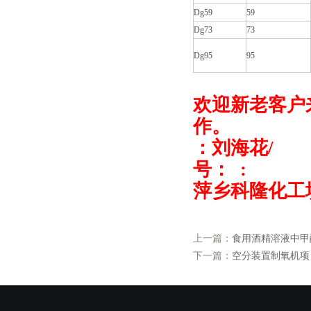
Dg59
59
Dg73
73
Dg95
95
欢迎新老客户
作。
：刘海花
/
号： :
萍乡科隆化工
上一篇：
食用酒精溶液中甲
下一篇：
空分装置制氧机项