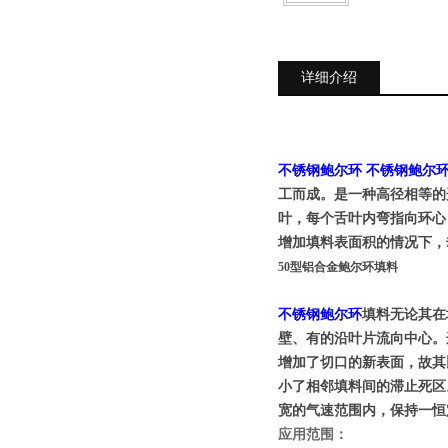
详细介绍
不锈钢鲍尔环 不锈钢鲍尔
工而成。是一种高径相等的
叶，每个舌叶内弯指向环心
增加填料表面积的情况下，
50型铝合金鲍尔环填料
不锈钢鲍尔环
填料无论其在
壁、有的沿叶片流向中心。
增加了切口的新表面，故其
小了相邻填料间的滞止死区
宽的气速范围内，保持一恒
应用范围
：
&＃39; ~9 Z3 ~