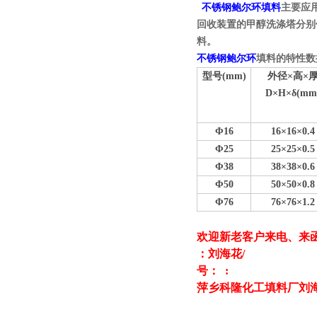
g
不锈钢鲍尔环填料
主要应
回收装置的甲醇洗涤塔分别
料。
不锈钢鲍尔环
填料的特性数
型号(mm)
外径×高×
D×H×δ(mm
Φ16
16×16×0.4
Φ25
25×25×0.5
Φ38
38×38×0.6
Φ50
50×50×0.8
Φ76
76×76×1.2
欢迎新老客户来电、来
：刘海花
/
号： :
萍乡科隆化工填料厂刘