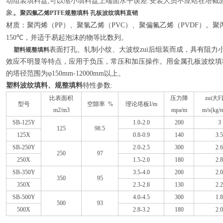
动组装填料盘,可以缩小填料盘上端面水平误差.安装人员不应站在塔截面
象
。
聚四氟乙烯PTFE规整填料 孔板波纹填料直销
材质：
聚丙烯（PP）、聚氯乙烯（PVC）、聚偏氟乙烯（PVDF）。聚丙
℃
150
，并适于易起泡沫的物等比数列。
表面打孔、轧制小纹、大波纹zui后组装而成，具有阻
塑料规整填料
效应不明显等特点，应用于负压，常压和加压操作。用金属孔板波纹填
的塔径范围为φ150mm-12000mm以上。
塑料波纹填料、规整填料
特性参数:
比表面积
压力降
zui大
型号
空隙率 %
理论塔板I/m
m2/m3
mpa/m
m/s(kg/
SB-125Y
1.0-2.0
200
3
125
98.5
125X
0.8-0.9
140
3.5
SB-250Y
2.0-2.5
300
2.6
250
97
250X
1.5-2.0
180
2.8
SB-350Y
3.5-4.0
200
2.0
350
95
350X
2.3-2.8
130
2.2
SB-500Y
4.0-4.5
300
1.8
500
93
500X
2.8-3.2
180
2.0