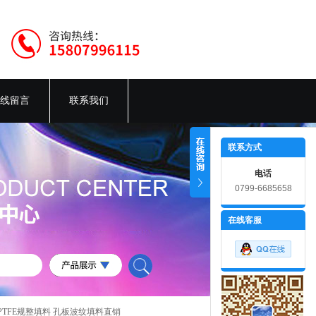
线留言
联系我们
联系方式
电话
0799-6685658
在线客服
PTFE规整填料 孔板波纹填料直销