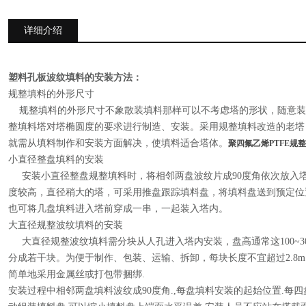
详细介绍
塑料孔板波纹填料的安装方法：
规整填料的外形尺寸
规整填料的外形尺寸不象散装填料那样可以不考虑塔的形状，随意装
整填料塔对塔椭圆度的要求进行制造、安装。采用规整填料改造的老塔
就需从填料制作和安装方面解决，使填料适合塔体。
聚四氟乙烯PTFE规
小直径整盘填料的安装
安装小直径整盘规整填料时，将相邻两盘波纹片成90度角依次放入
度较高，直径稍大的塔，可采用推盘跟踪填料盘，将填料盘送到预定位
也可将几盘填料进入塔前穿成一串，一起装入塔内。
大直径规整波纹填料的安装
大直径规整波纹填料需分块从人孔进入塔内安装，盘高通常这100~3
分成若干块。为便于制作、包装、运输、拆卸，每块长度不宜超过2.8m
简单地采用金属丝或打包带捆绑.
安装过程中相邻两盘填料波纹成90度角.,每盘填料安装的起始位置.每