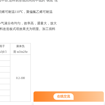
中部,这样易形成四周高中低的“锅底”现
℃
烯可耐温110
，聚偏氟乙烯可耐温
力小气液分布均匀，效率高，通量大，放大
料改造板式塔效果尤为明显。加工填料
F因子
液体负
m3)0.5
荷 m3/m2/hr
0.2-100
在线交流