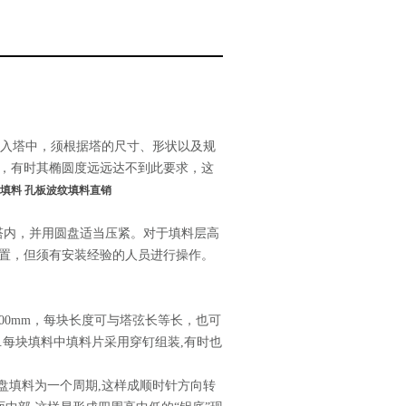
入塔中，须根据塔的尺寸、形状以及规
，有时其椭圆度远远达不到此要求，这
整填料 孔板波纹填料直销
塔内，并用圆盘适当压紧。对于填料层高
置，但须有安装经验的人员进行操作。
00mm，每块长度可与塔弦长等长，也可
.每块填料中填料片采用穿钉组装,有时也
四盘填料为一个周期,这样成顺时针方向转