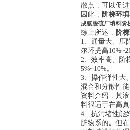
散点，可以促进
因此，
阶梯环填
成氨脱硫厂填料阶
综上所述，
阶梯
1、
通量大、压
尔环提高10%~
2、
效率高。阶
5%~10%。
3、操作弹性大
混合和分散性能
资料介绍，其液气
料很适于在高真
4、
抗污堵性能
脏物系的。但在