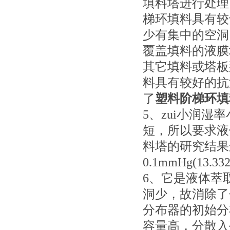
填料塔进行处理
梯环填料具有较
少有集中的空洞
覆盖填料的液膜
其它填料或塔板
料具有较好的抗
了
塑料阶梯环填
5、
zui小润
短，所以要求液
料塔的研究结果
0.1mmHg(13.
6、
它是液体萃
洞少，故消除了
分布器的初始分
容量高，分散入