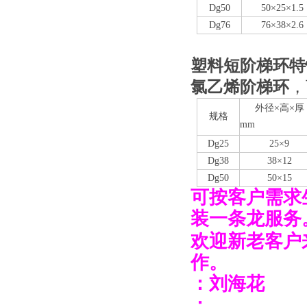
Dg
50
50×25×1.5
Dg
76
76×38×2.6
塑料短阶梯环特
氯乙烯
阶梯环
，
外径×高×厚
规格
mm
Dg
25
25×9
Dg
38
38×12
Dg
50
50×15
可按客户需求
装一条龙服务
欢迎新老客户
作。
：刘海花
：