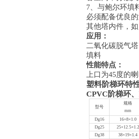
7、
与鲍尔环填
必须配备优良的
其他塔内件，如
应用：
二氧化碳脱气塔
填料
性能特点：
上口为45度的
塑料阶梯环
特
CPVC
阶梯环
、
规格
型号
mm
Dg16
16×8×1
.0
Dg
25
25×12.5×1.
Dg
38
38×19×1.4