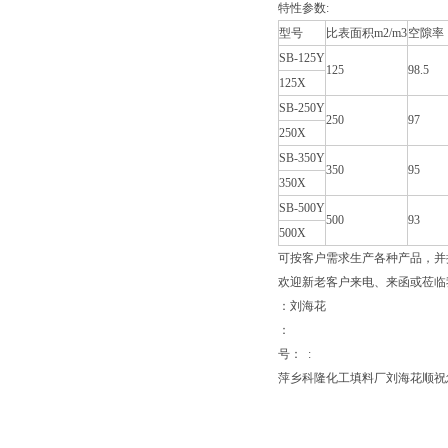
特性参数:
型号
比表面积m2/m3
空隙率
SB-125Y
125
98.5
125X
SB-250Y
250
97
250X
SB-350Y
350
95
350X
SB-500Y
500
93
500X
可按客户需求生产各种产品，
欢迎新老客户来电、来函或莅临
：刘海花
：
号： :
萍乡科隆化工填料厂刘海花顺祝