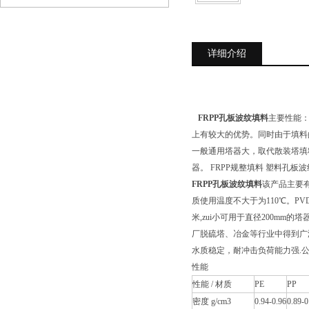
详细介绍
FRPP孔板波纹填料
主要性能
上有较大的优势。同时由于填料
一般通用塔器大，取代散装塔填
器。 FRPP规整填料 塑料孔板
FRPP孔板波纹填料
该产品主要有
质使用温度不大于为110℃。PV
米,zui小可用于直径200mm
厂脱硫塔、冶金等行业中得到广
水质稳定，耐冲击负荷能力强.公
性能
性能 / 材质
PE
PP
密度 g/cm3
0.94-0.96
0.89-0