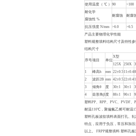
使用温度（ ℃ ）
90
>100
耐化学
耐腐蚀
耐腐
腐蚀性 %
抗压强度 N/mm
>6.0
>6.5
产品主要物理化学性能
塑料规整填料结构尺寸及特性参
结构尺寸
X型
序号
项目
单位
125X
250X
1
峰高h
mm
22±0.5
11±0.4
8
2
波距2B
mm
42±0.5
22±0.4
1
3
倾角θ
度
30±1
30±1
4
齿形角β
度
88±1
90±1
塑料PP、RPP、PVC、PVD
耐温110℃，聚偏氟乙烯可耐温
塑料孔板波纹填料表面打孔、轧
特点，应用于负压，常压和加压操
以上。 FRPP规整填料 塑料孔