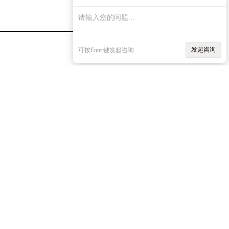
发起咨询
可按Enter键发起咨询
焦化厂，发电厂、化肥、合成氨等煤化
吸收、干燥、反应合成等化工工艺流程
其产品使用寿命长，操作弹性大，
货厂家
需的质量、重量要求。
山东轻瓷填料现货厂
孔隙率
堆积块数
%
m/m3
85
200
75
200
75
200
80
200