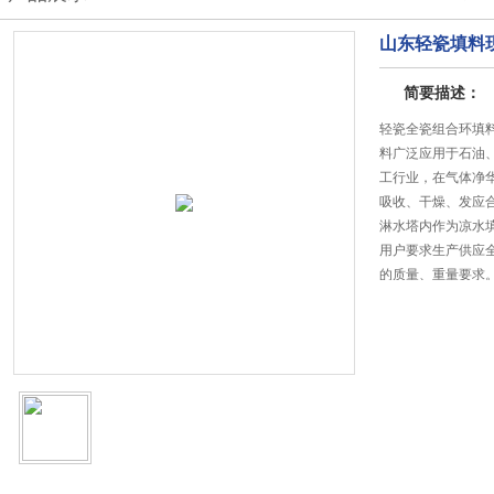
山东轻瓷填料
简要描述：
轻瓷全瓷组合环填
料广泛应用于石油
工行业，在气体净
吸收、干燥、发应
淋水塔内作为凉水
用户要求生产供应
的质量、重量要求
更新日期:2025-12-1
访问次数：3944