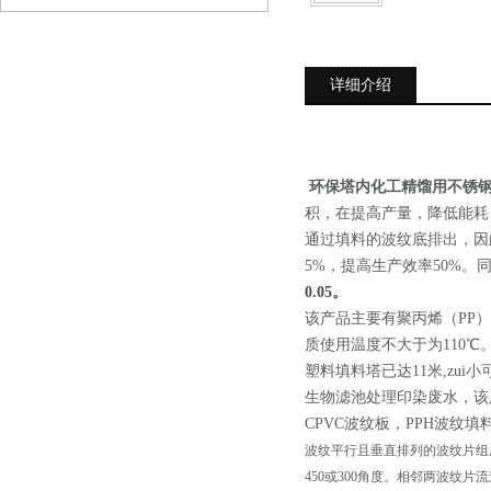
详细介绍
环保塔内化工精馏用不锈
积，在提高产量，降低能耗
通过填料的波纹底排出，因
5%，提高生产效率50%
0.05。
该产品主要有聚丙烯（PP）、
质使用温度不大于为110℃。
塑料填料塔已达11米,zu
生物滤池处理印染废水，该
CPVC波纹板，PPH波纹填
波纹平行且垂直排列的波纹片组
450或300角度。相邻两波纹