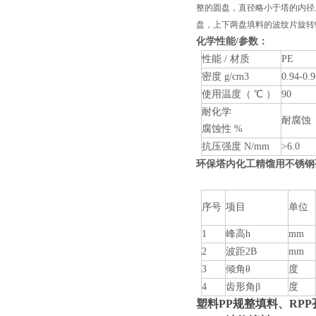
整的圆盘，直径略小于塔的内径
盘，上下两盘填料的波纹片旋转
化学性能/参数：
性能 / 材质
PE
密度 g/cm3
0.94-0.
使用温度（ ℃ ）
90
耐化学
耐腐蚀
腐蚀性 %
抗压强度 N/mm
>6.0
环保塔内化工精馏用不锈钢
序号
项目
单位
1
峰高h
mm
2
波距2B
mm
3
倾角θ
度
4
齿形角β
度
塑料PP规整填料、RP