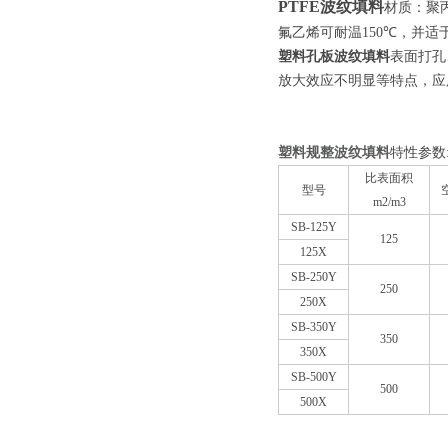
PTFE波纹填料
材质：
聚
℃
氟乙烯可耐温150
，并适
塑料孔板波纹填料
表面打孔
放大效应不明显等特点，应
塑料规整波纹填料
特性参数
比表面积
型号
m2/m3
SB-125Y
125
125X
SB-250Y
250
250X
SB-350Y
350
350X
SB-500Y
500
500X