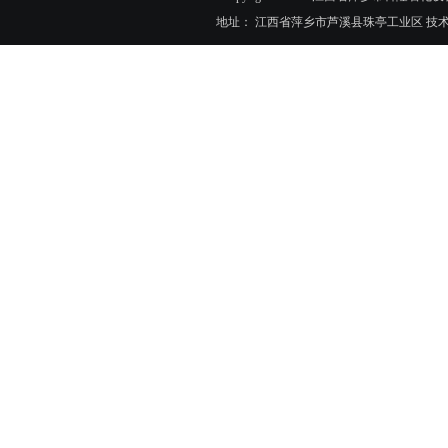
地址： 江西省萍乡市芦溪县珠亭工业区 技