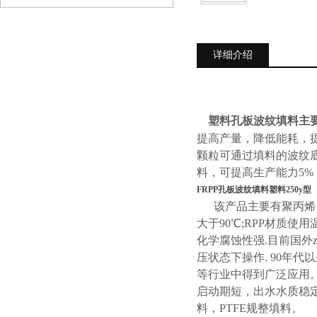
详细介绍
塑料孔板波纹填料
主
提高产量，降低能耗，
颗粒可通过填料的波纹
料，可提高生产能力5%
FRPP孔板波纹填料塑料250y型
该产品主要有聚丙烯（PP
大于90℃;RPP材质使
化学腐蚀性强.目前国外z
压状态下操作. 90年
等行业中得到广泛应用
启动期短，出水水质稳定
料，PTFE规整填料。