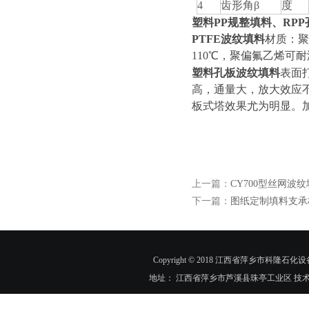
4
齿形角β
度
塑料PP规整填料、RP
PTFE波纹填料
材质：聚
110℃，聚偏氟乙烯可
塑料孔板波纹填料
表面
高，通量大，放大效应
板式塔效果尤为明显。加工
上一篇：
CY700型丝网波
下一篇：
图纸定制填料支承
Copyright © 2018 江西省萍乡市科隆石化设
地址： 江西省萍乡市芦溪县珠亭工业区 技