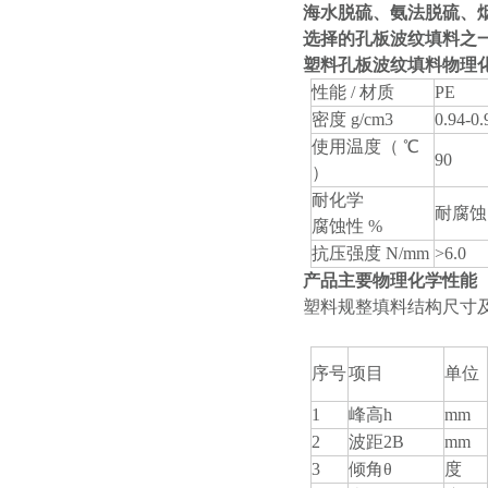
海水脱硫、氨法脱硫、烟
选择的孔板波纹填料之
塑料孔板波纹填料物理
性能 / 材质
PE
密度 g/cm3
0.94-0.
使用温度（ ℃
90
）
耐化学
耐腐蚀
腐蚀性 %
抗压强度 N/mm
>6.0
产品主要物理化学性能
塑料规整填料结构尺寸及
序号
项目
单位
1
峰高h
mm
2
波距2B
mm
3
倾角θ
度