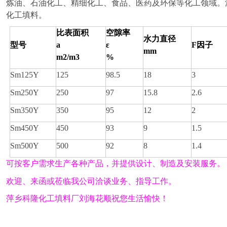
炼油、石油化工、精细化工、食品、医药及环保等化工领域。波纹
化工填料。
比表面积
空隙率
水力直径
型号
a
ε
F因子
mm
m2/m3
%
Sm125Y
125
98.5
18
3
Sm250Y
250
97
15.8
2.6
Sm350Y
350
95
12
2
Sm450Y
450
93
9
1.5
Sm500Y
500
92
8
1.4
可按客户需求生产各种产品，并提供设计、制造
及
安装服务。
欢迎
、来函或莅临我公司洽谈业务、指导工作。
萍乡科隆化工填料厂刘海花顺祝您生活愉快！