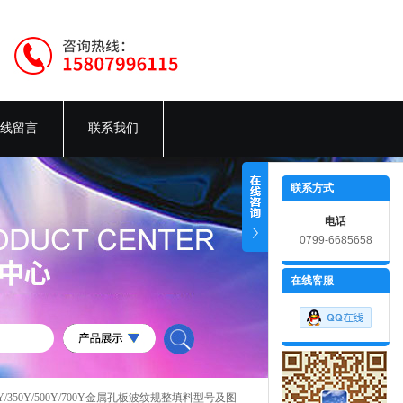
线留言
联系我们
联系方式
电话
0799-6685658
在线客服
250Y/350Y/500Y/700Y金属孔板波纹规整填料型号及图