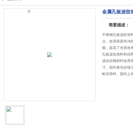
金属孔板波纹
片
简要描述：
不锈钢孔板波纹填
点，改用表面有沟
能，提高了传质效
孔板波纹填料和丝
波的丝网材料改用
寸。国外最先由瑞
帕克填料。国内上
用，金属孔板波纹
更新日期:2025-12-1
访问次数：5350