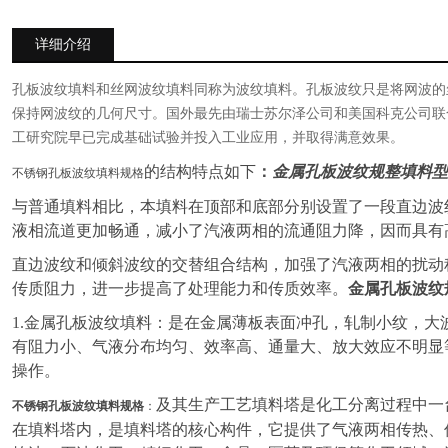
详细介绍
孔板波纹填料和丝网波纹填料同称为波纹填料。孔板波纹只是将网波的
保持网波纹的几何尺寸。国外最先由瑞士苏尔泽公司和美国科克公司联
工研究院早已完成基础试验并投入工业应用，并取得满意效果。
的结构特点如下
：
金属孔板波纹规整填料型
不锈钢孔板波纹填料规格
与普通填料相比，本填料在顶部和底部分别设置了一段直边波
液相流道更加畅通，减小了汽液两相的流通阻力降，因而具有
直边波纹和倾斜波纹的交替组合结构，加强了汽液两相的扰动
传质阻力，进一步提高了处理能力和传质效率。
金属孔板波纹
1.金属孔板波纹填料：是在金属薄板表面冲孔，轧制小纹，大波
有阻力小、气液分布均匀、效率高、通量大、放大效应不明显
操作。
及其生产工艺填料塔是化工分离过程中一
不锈钢孔板波纹填料规格
：
在填料塔内，是填料塔的核心构件，它提供了气液两相传热、