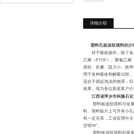
详细介绍
塑料孔板波纹填料的介
对于吸收操作，除了各
乙烯（PVDF）、聚氯乙烯
质轻、价廉、阻力小、效率较
用于各种吸收和解吸过程，
适合于易起泡沫的物系，目
效果。现为各位新老客户介
江西省萍乡市科隆石化
塑料板波纹填料与金
料。填料板片上可开有小孔
有一定关系，工业应用中主
交错
90°。
塑料板波纹填料的基