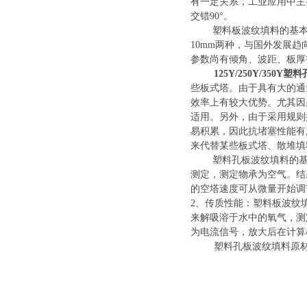
有一定关系，工业应用中主
交错
90°。
塑料板波纹填料的基
10mm两种，与国外发展
参数尚有倾角、波距、板厚
125Y/250Y/35
些板式塔。由于具有大的通
效率上有较大优势。尤其因
适用。另外，由于采用规则
易积累，因此抗堵塞性能有
来代替某些板式塔、散堆填
塑料孔板波纹填料的
测定，测定物承为空气。
结
的空塔
速
度可从微量开始调
2、传质性能：塑料板波纹填
来解吸溶于水中的氧气，测
为电流信号，放大后在计算机
塑料孔板波纹填料原