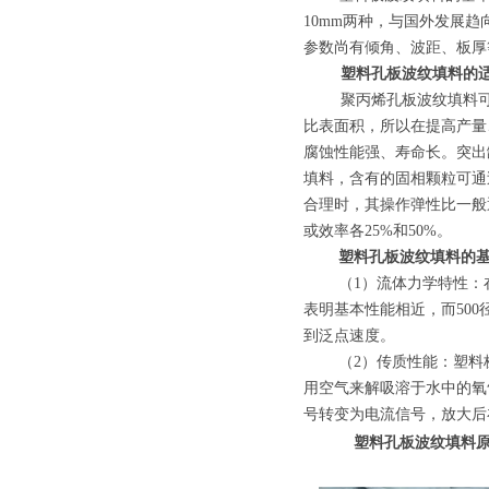
10mm两种，与国外发展
参数尚有倾角、波距、板厚
塑料孔板波纹填料的
聚丙烯孔板波纹填料
比表面积，所以在提高产量
腐蚀性能强、寿命长。突出
填料，含有的固相颗粒可通
合理时，其操作弹性比一般
或效率各
25%和50%。
塑料孔板波纹填料的
（1）
流体力学特性
：
表明基本性能相近
，而
50
到泛点速度。
（2）
传质性能：塑料
用空气来解吸溶于水中的氧
号转变为电流信号，放大后在
塑料孔板波纹填料