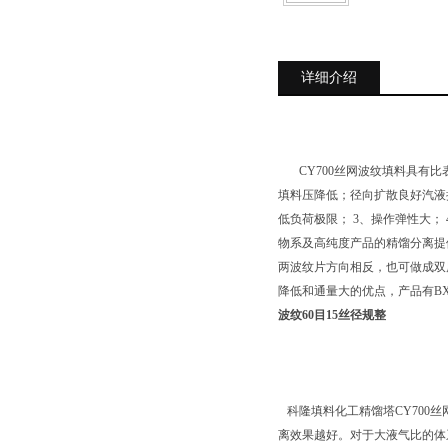
详细介绍
CY700丝网波纹填料具有比
填料压降低；径向扩散良好汽液
低负荷极限； 3、操作弹性大；
物系及高纯度产品的精馏分离提
两波纹片方向相反，也可做成双
降低和通量大的优点，产品有B
波纹60目15丝径规整
科隆填料化工精馏塔CY700丝
离效果越好。对于大液气比的体