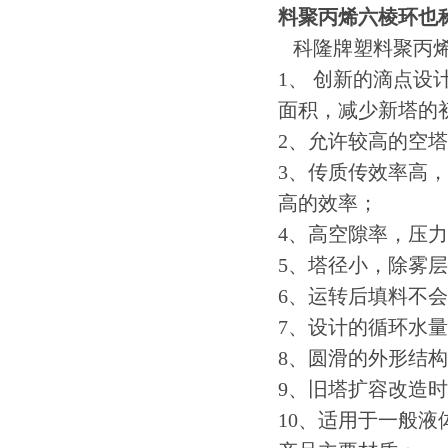
料聚丙烯六棱环也
科隆牌塑料聚丙烯
1、 创新的滴点设
面积，减少新塔的
2、允许较高的空
3、传质传效率高
高的效率；
4、高空隙率，压
5、塔径小，除雾
6、运转后填料不
7、设计的循环水
8、圆滑的外形结
9、旧塔扩容改造时
10、适用于一般