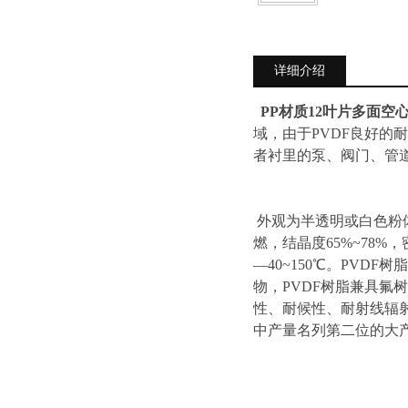
详细介绍
PP材质12叶片多面空
域，由于PVDF良好
者衬里的泵、阀门、管
外观为半透明或白色粉
燃，结晶度65%~78%，密度
—40~150℃。PV
物，PVDF树脂兼具
性、耐候性、耐射线辐
中产量名列第二位的大产