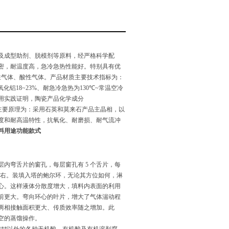
及成型助剂、脱模剂等原料，经严格科学配
密，耐温度高，急冷急热性能好。特别具有优
性气体、酸性气体。产品材质主要技术指标为：
氧化铝
18~23%
、耐急冷急热为
130
℃
~
常温空冷
用实践证明，陶瓷产品化学成分
主要原理为：采用石英和莫来石产品主晶相，以
度和耐高温特性，抗氧化、耐磨损、耐气流冲
料
用途功能款式
层内弯舌片的窗孔，每层窗孔有
5
个舌片，每
右。装填入塔的鲍尔环，无论其方位如何，淋
心。这样液体分散度增大，填料内表面的利用
前更大。弯向环心的叶片，增大了气体湍动程
两相接触面积更大、传质效率随之增加。此
空的蒸馏操作。