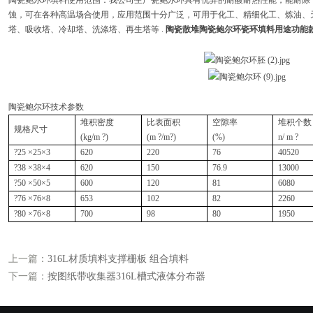
陶瓷鲍尔环填料使用范围：
我公司生产瓷鲍尔环具有优异的耐酸耐热性能，能耐除*
蚀，可在各种高温场合使用，应用范围十分广泛，可用于化工、精细化工、炼油、
塔、吸收塔、冷却塔、洗涤塔、再生塔等 .
陶瓷散堆陶瓷鲍尔环瓷环填料
用途功能
陶瓷鲍尔环技术参数
堆积密度
比表面积
空隙率
堆积个数
规格尺寸
(kg/m ?)
(m ?/m?)
(%)
n/ m ?
?25 ×25×3
620
220
76
40520
?38 ×38×4
620
150
76.9
13000
?50 ×50×5
600
120
81
6080
?76 ×76×8
653
102
82
2260
?80 ×76×8
700
98
80
1950
上一篇：
316L材质填料支撑栅板 组合填料
下一篇：
按图纸带收集器316L槽式液体分布器