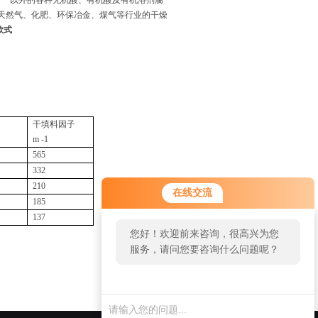
**
以外的各种无机酸、有机酸及有机溶剂腐
天然气、化肥、环保冶金、煤气等行业的干燥
款式
干填料因子
m -1
565
332
210
在线交流
185
137
您好！欢迎前来咨询，很高兴为您
服务，请问您要咨询什么问题呢？
返回