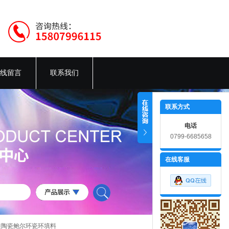
线留言
联系我们
联系方式
电话
0799-6685658
在线客服
6陶瓷散堆陶瓷鲍尔环瓷环填料