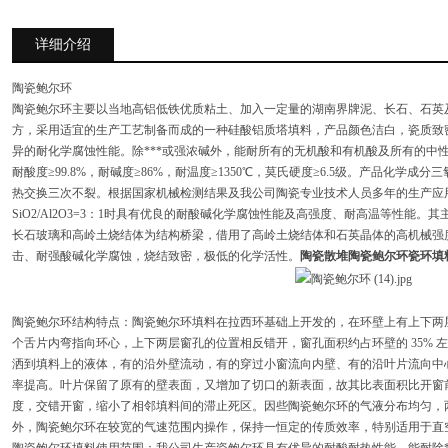
详细介绍
陶瓷鲍尔环
陶瓷鲍尔环主要以当地高铝低铁优质粘土、加入一定量的湖南界牌泥、长石、石英
方，采用适宜的生产工艺制备而成的一种硅酸铝质塔填料，产品颜色洁白，瓷质致
异的耐化学腐蚀性能。除***
或强浓碱外，能耐所有的无机酸和有机酸及所有的中
耐酸度
≥99.8%
，耐碱度
≥86%
，耐温度
≥1350
℃
，莫氏硬度
≥6.5
级。产品化学成分三
热交换三次不裂。根据国家机械检测结果及我公司陶瓷专业技术人员多年的生产应
SiO2/Al2O3=3
：
1
时具有优良的耐酸碱化学腐蚀性能及高强度、耐高温等性能。其
长石玻璃和高岭土烧结体为结构桥梁，借用了高岭土烧结体和石英晶体的高机械强
击、耐强酸碱化学腐蚀，烧结致密，极低的化学活性。
陶瓷散堆陶瓷鲍尔环瓷环填
陶瓷鲍尔环结构特点：
陶瓷鲍尔环填料在拉西环基础上开发的，在环壁上有上下两
个舌片内弯指向环心，上下两层窗孔的位置相反错开，窗孔面积约占环壁的
35%
左
洒到填料上的液体，有的沿外壁流动，有的穿过小窗流向内壁、有的沿叶片流向中
率提高。叶片保留了原有的壁表面，又增加了切口的新表面，故其比表面积比开窗
度，交错开窗，缩小了相邻填料间的滞止死区。因些陶瓷鲍尔环的气液分布均匀，
外，陶瓷鲍尔环在较宽的气速范围内操作，保持一恒定的传质效率，特别适用于直