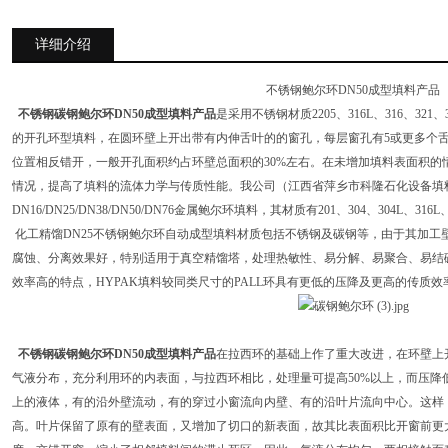
详细介绍
不锈钢鲍尔环DN50成型填料产品
不锈钢碳钢鲍尔环DN50成型填料产品
是采用不锈钢材质2205、316L、316、3
的开孔环型填料，在圆环壁上开出带有内伸舌叶的的窗孔，每层窗孔有5或更多个
位置相反错开，一般开孔面积约占环壁总面积的30%左右。在未增加填料表面积的
情况，提高了填料的流体力学与传质性能。我公司（江西省萍乡市科隆石化设备填
DN16/DN25/DN38/DN50/DN76金属鲍尔环填料，其材质有201、304、304L、31
化工精馏DN25不锈钢鲍尔环自动成型填料
材质包括不锈钢及碳钢等，由于其加工
腐蚀、分离效果好，特别适用于真空精馏塔，处理热敏性、易分解、易聚合、易结
效率高的特点，HYPAK填料较同类尺寸的PALL环具有更低的压降及更高的传质
不锈钢碳钢鲍尔环DN50成型填料产品
在拉西环的基础上作了重大改进，在环壁上
气液分布，充分利用环的内表面，与拉西环相比，处理量可提高50%以上，而压降
上的液体，有的沿外壁流动，有的穿过小窗流向内壁、有的沿叶片流向中心。这样
高。叶片保留了原有的壁表面，又增加了切口的新表面，故其比表面积比开窗前更