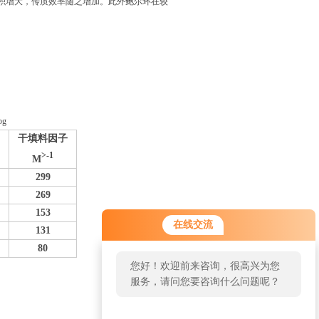
积增大，传质效率随之增加。此外鲍尔环在较
干填料因子
>-1
M
299
269
153
在线交流
131
80
您好！欢迎前来咨询，很高兴为您
服务，请问您要咨询什么问题呢？
返回
您好，看您停