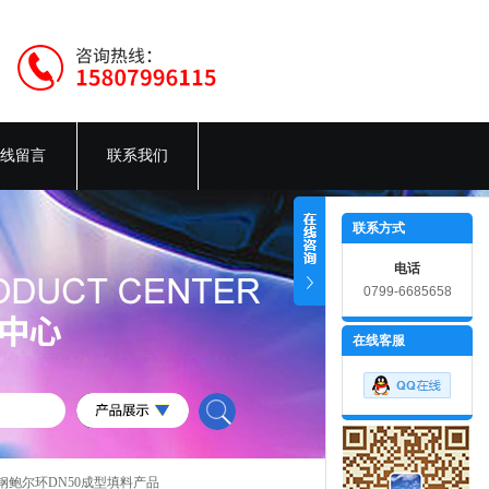
线留言
联系我们
联系方式
电话
0799-6685658
在线客服
钢碳钢鲍尔环DN50成型填料产品