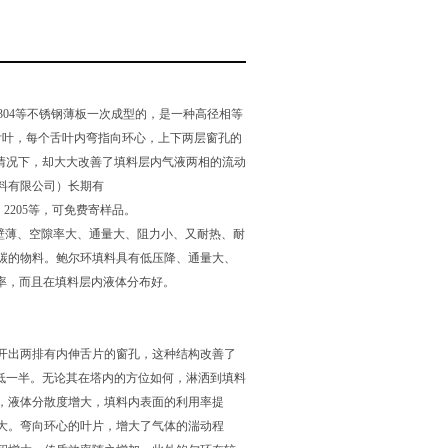
21、304等不锈钢薄板一次成型的，是一种高径相等
舌叶，每个舌叶内弯指向环心，上下两层窗孔的
情况下，却大大改善了填料层内气液两相的流动
料有限公司）长期有
6L、2205等，可免费寄样品。
壁薄、空隙率大、通量大、阻力小、又耐热、耐
碳的物料。鲍尔环填料具有低压降、通量大、
效率，而且在填料层内液体分布好。
开出两排有内伸舌片的窗孔，这种结构改善了
低一半。无论其在塔内的方位如何，淋洒到填料
，液体分散度增大，填料内表面的利用率提
大。弯向环心的叶片，增大了气体的湍动程