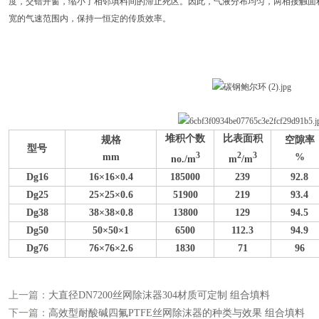
度，交错开窗，缩小了相邻填料间的滞止死区。因此，气液分布均匀，两相接触面
宽的气速范围内，保持一恒定的传质效率。
堆积个数
比表面积
规格
空隙率
型号
3
2
3
mm
%
n
o.
/m
m
/m
Dg16
16×16×0.4
185000
239
92.8
Dg25
25×25×0.6
51900
219
93.4
Dg38
38×38×0.8
13800
129
94.5
Dg50
50×50×1
6500
112.3
94.9
Dg76
76×76×2.6
1830
71
96
上一篇：
大直径DN7200丝网除沫器304材质可定制 组合填料
下一篇：
高效型耐酸碱四氟PTFE丝网除沫器的种类与效果 组合填料