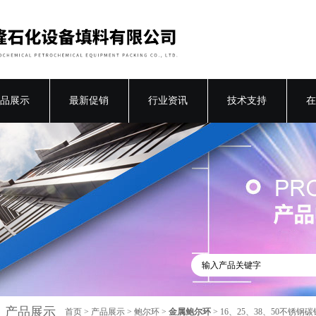
品展示
最新促销
行业资讯
技术支持
在
产品展示
首页
>
产品展示
>
鲍尔环
>
金属鲍尔环
> 16、25、38、50不锈