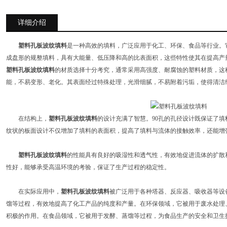
详细介绍
塑料孔板波纹填料
是一种高效的填料，‌广泛应用于化工、‌环保、‌食品等行业。
成盘形的规整填料，‌具有大能量、‌低压降和高的比表面积，‌这些特性使其在提高产量
塑料孔板波纹填料
的材质选择十分考究，‌通常采用高强度、‌耐腐蚀的塑料材质，‌
能，‌不易变形、‌老化。‌其表面经过特殊处理，‌光滑细腻，‌不易附着污垢，‌使得清
在结构上，‌
塑料孔板波纹填料
的设计充满了智慧。‌90孔的孔径设计既保证了填
纹状的板面设计不仅增加了填料的表面积，‌提高了填料与流体的接触效率，‌还能增强
塑料孔板波纹填料
的性能具有良好的吸湿性和透气性，‌有效地促进流体的扩散和
性好，‌能够承受高温环境的考验，‌保证了生产过程的稳定性。‌
在实际应用中，‌
塑料孔板波纹填料
被广泛用于各种塔器、‌反应器、‌吸收器等设备
馏等过程，‌有效地提高了化工产品的纯度和产量。‌在环保领域，‌它被用于废水处理
积极的作用。‌在食品领域，‌它被用于发酵、‌蒸馏等过程，‌为食品生产的安全和卫