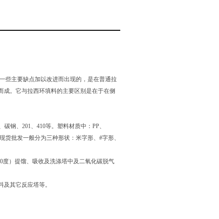
西环的一些主要缺点加以改进而出现的，是在普通拉
而成。它与拉西环填料的主要区别是在于在侧
碳钢、201、410等。塑料材质中：PP、
填料大量现货批发一般分为三种形状：米字形、#字形、
50度）提馏、吸收及洗涤塔中及二氧化碳脱气
料及其它反应塔等。