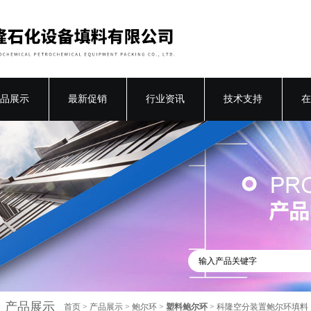
品展示
最新促销
行业资讯
技术支持
在
产品展示
首页
>
产品展示
>
鲍尔环
>
塑料鲍尔环
> 科隆空分装置鲍尔环填料