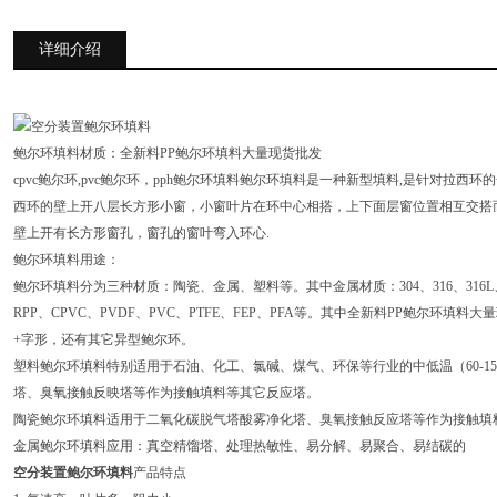
详细介绍
鲍尔环填料材质：全新料PP鲍尔环填料大量现货批发
cpvc鲍尔环,pvc鲍尔环，pph鲍尔环填料鲍尔环填料是一种新型填料,是针对拉
西环的壁上开八层长方形小窗，小窗叶片在环中心相搭，上下面层窗位置相互交搭
壁上开有长方形窗孔，窗孔的窗叶弯入环心.
鲍尔环填料用途：
鲍尔环填料分为三种材质：陶瓷、金属、塑料等。其中金属材质：304、316、316L、
RPP、CPVC、PVDF、PVC、PTFE、FEP、PFA等。其中全新料PP鲍尔环
+字形，还有其它异型鲍尔环。
塑料鲍尔环填料特别适用于石油、化工、氯碱、煤气、环保等行业的中低温（60-1
塔、臭氧接触反映塔等作为接触填料等其它反应塔。
陶瓷鲍尔环填料适用于二氧化碳脱气塔酸雾净化塔、臭氧接触反应塔等作为接触填
金属鲍尔环填料应用：真空精馏塔、处理热敏性、易分解、易聚合、易结碳的
空分装置鲍尔环填料
产品特点