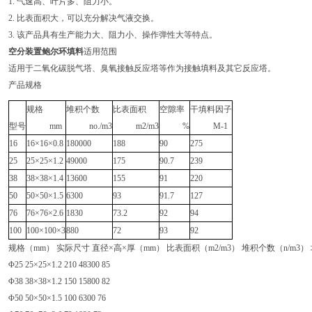
1. 气速高、叶片多、阻力小。
2. 比表面积大，可以充分解决气液交换。
3. 该产品具有生产能力大、阻力小、操作弹性大等特点。
空分装置鲍尔环填料
适用范围
适用于二氧化碳脱气塔、臭氧接触反应塔等作为接触填料及其它反应塔。
产品规格
规格
堆积个数
比表面积
空隙率
干填料因子
型号
mm
no./m3
m2/m3
%
M-1
16
16×16×0.8
180000
188
90
275
25
25×25×1.2
49000
175
90.7
239
38
38×38×1.4
13600
155
91
220
50
50×50×1.5
6300
93
91.7
127
76
76×76×2.6
1830
73.2
92
94
100
100×100×3
880
72
93
92
规格（mm） 实际尺寸 直径×高×厚（mm） 比表面积（m2/m3） 堆积个数（n/m3） 
Φ25 25×25×1.2 210 48300 85
Φ38 38×38×1.2 150 15800 82
Φ50 50×50×1.5 100 6300 76