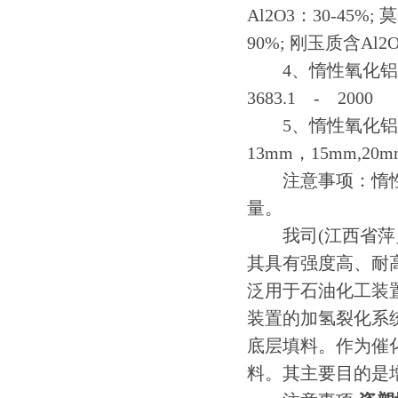
Al2O3：30-45%
90%; 刚玉质含Al2O3≥
4、惰性氧化铝瓷
3683.1 - 20
5、惰性氧化铝瓷球
13mm，15mm,20mm
注意事项：惰性
量。
我司(江西省萍乡
其具有强度高、耐
泛用于石油化工装
装置的加氢裂化系
底层填料。作为催
料。其主要目的是