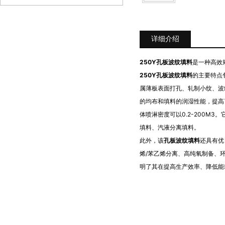
详细介绍
250Y孔板波纹填料
是一种高效
250Y孔板波纹填料
的主要特点
属薄板表面打孔、轧制小纹、波
的均布和填料的润湿性能，提高了
体喷淋密度可以0.2-200M
填料、汽液分离填料。
此外，该
孔板波纹填料
还具有优
烯/苯乙烯分离
、
高纯氧制备
、
明了其在提高生产效率、降低能