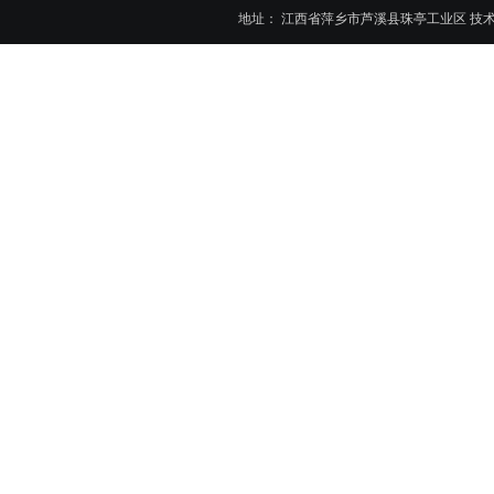
地址： 江西省萍乡市芦溪县珠亭工业区 技