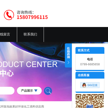
线留言
联系我们
联系方式
电话
0799-6685658
在线客服
/95RPP花环除泡效果好环保化工填料供应商