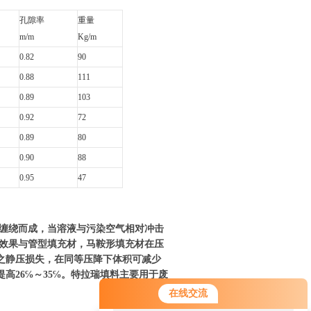
孔隙率
重量
m/m
Kg/m
0.82
90
0.88
111
0.89
103
0.92
72
0.89
80
0.90
88
0.95
47
缠绕而成，当溶液与污染空气相对冲击
效果与管型填充材，马鞍形填充材在压
℅之静压损失，在同等压降下体积可减少
高26℅～35℅。特拉瑞填料主要用于废
您好！欢迎前来咨询，很高兴为您
在线交流
服务，请问您要咨询什么问题呢？