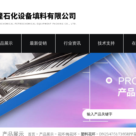
品展示
最新促销
行业资讯
技术支持
在
产品展示
首页
>
产品展示
>
花环/梅花环
>
塑料花环
> DN25/47/51/73