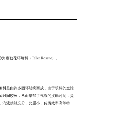
花环填料（Teller Rosette）。
填料是由许多圆环结绕而成，由于填料的空隙
留时间较长，从而增加了气液的接触时间，提
，汽液接触充分，比重小，传质效率高等特