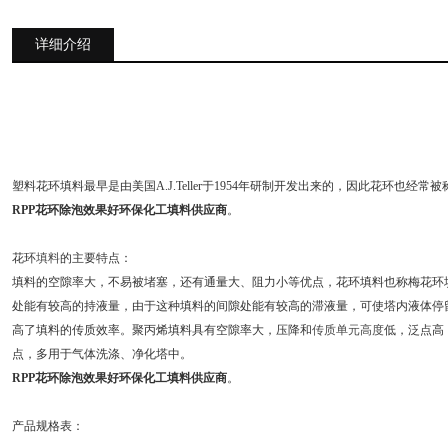
详细介绍
塑料花环填料最早是由美国A.J.Teller于1954年研制开发出来的，因此花环也经常被称为泰勒
RPP花环除泡效果好环保化工填料供应商
。
花环
填料
的主要特点：
填料的空隙率大，不易被堵塞，还有通量大、阻力小等优点，花环填料也称梅花环
处能有较高的持液量，由于这种填料的间隙处能有较高的滞液量，可使塔内液体停
高了填料的传质效率。聚丙烯填料具有空隙率大，压降和
传质单元高度
低，泛点高
点，多用于气体洗涤、净化塔中。
RPP花环除泡效果好环保化工填料供应商
。
产品规格表：