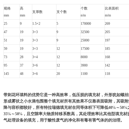
规格
高
个数
比表面积
支厚数
支个数
mm
mm
n/m
m/m
25
9
1.5×2
5
170000
269
47
19
3×3
9
32500
205
51
19
3×3
9
25000
197
59
19
3×3
12
17500
185
73
28
3×4
12
8000
168
95
37
3×6
12
3900
142
145
48
3×6
20
1100
118
带刺花环填料的优势
它是一种高效率，低压损的填充材，外形犹如螺丝
形成雾状之小水滴包围整个填充材所有其效果不仅靠表面吸附，其吸附
降与容积都较好，所有特拉瑞德填充材在同等体积下可降低40℅～50
35℅～50℅，且空隙率大物质转移系数高，其处理效率比其他型填充材提
气处理设备的填充，用于酸性废气的净化和有毒有害气体的的治理。