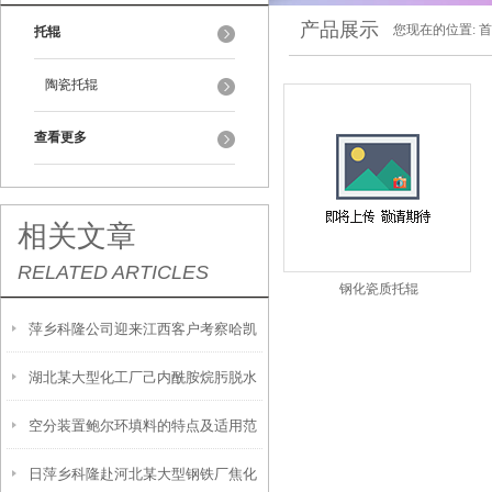
产品展示
您现在的位置:
首
托辊
陶瓷托辊
查看更多
相关文章
RELATED ARTICLES
钢化瓷质托辊
萍乡科隆公司迎来江西客户考察哈凯
湖北某大型化工厂己内酰胺烷肟脱水
登环保球 英文名Tti-Pac填料
空分装置鲍尔环填料的特点及适用范
项目改造顺利完成 赋能生产提质增效
日萍乡科隆赴河北某大型钢铁厂焦化
围分析