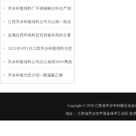
萍乡科隆填料厂不锈钢鲍尔环生产现
分厂不锈钢孔板波纹填料及塔内件安
江西萍乡科隆填料公司为云南一焦化
场及金属鲍尔环填料性能参数介绍
装现场
金属拉西环填料是目前被采用的主要
厂客户提供脱硫塔内件方案及供货全
2021年9月1日江西萍乡科隆填料与您
环形填料之一
瓷填料
萍乡科隆填料公司出口泰国500Y陶瓷
分享 陶瓷板波纹填料技术文章
萍乡科隆为您介绍---聚偏氟乙烯
孔板波纹填料性能及技术参数
（PVDF）鲍尔环填料性能参数
Copyright © 2018 江西省萍乡市科隆石化设
地址： 江西省萍乡市芦溪县珠亭工业区 技