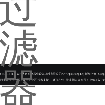
ight © 2018 江西省萍乡市科隆石化设备填料有限公司(www.pxkelong.net) 版权所有
Googl
江西省萍乡市芦溪县珠亭工业区 技术支持：
环保在线
管理登陆
备案号：
赣ICP备180