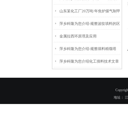
山东某化工厂20万吨/年焦炉煤气制甲
丙烯六棱孔环规整填料技术文章
萍乡科隆为您介绍-规整波纹填料的区
醇项目-浮阀塔盘、驼峰支撑安装现场
金属拉西环原理及应用
别，各有什么用途及注意事项
萍乡科隆为您介绍-规整填料精馏塔
萍乡科隆为您介绍化工填料技术文章
不锈钢孔板波纹填料生产流程工艺
Copyr
地址： 