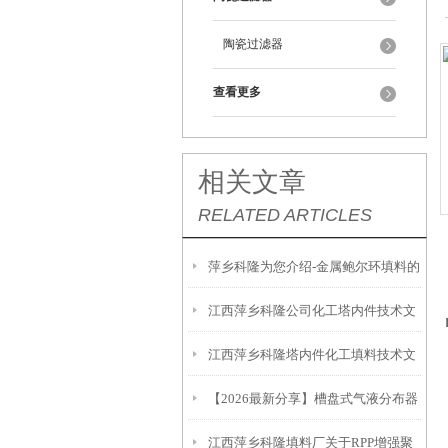
陶瓷过滤器
查看更多
相关文章
RELATED ARTICLES
萍乡科隆为您介绍-金属鲍尔环填料的
江西萍乡科隆公司化工塔内件技术文
使用概述
江西萍乡科隆塔内件化工填料技术文
章导向梯形浮阀塔盘应用效果良好
【2026最新分享】槽盘式气液分布器
章塔盘有哪些种类和特点优点？
江西萍乡科隆填料厂关于RPP增强聚
在废水处理中的应用