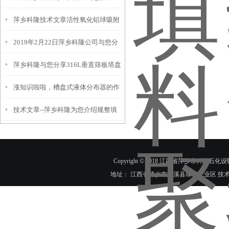
萍乡科隆技术文章活性氧化铝球吸附
几种类型塔板的性能、特点
2019年2月22日萍乡科隆公司与您分
剂吸附式干燥机使用和要注意事项有
萍乡科隆与您分享316L垂直筛板塔盘
享槽式液体分布器技术文章
哪些？
涨知识啦啦，槽盘式液体分布器的作
技术性能参数及316L塔盘发货现场
技术文章--萍乡科隆为您介绍规整填
用及优势
料蒸馏塔的节能操作
Copyright © 2018 江西省萍乡市科隆石化设
地址： 江西省萍乡市芦溪县珠亭工业区 技