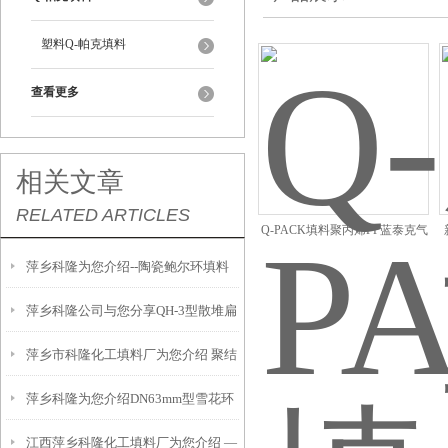
塑料Q-帕克填料
查看更多
相关文章
RELATED ARTICLES
Q-PACK填料聚丙烯PP蓝泰克气
提塔洗涤塔高效填料
萍乡科隆为您介绍--陶瓷鲍尔环填料
萍乡科隆公司与您分享QH-3型散堆扁
工作原理及实际应用
萍乡市科隆化工填料厂为您介绍 聚结
环填料技术性能及特点
萍乡科隆为您介绍DN63mm型雪花环
板波纹填料性能参数及应用
江西萍乡科隆化工填料厂为您介绍 —
填料性能参数