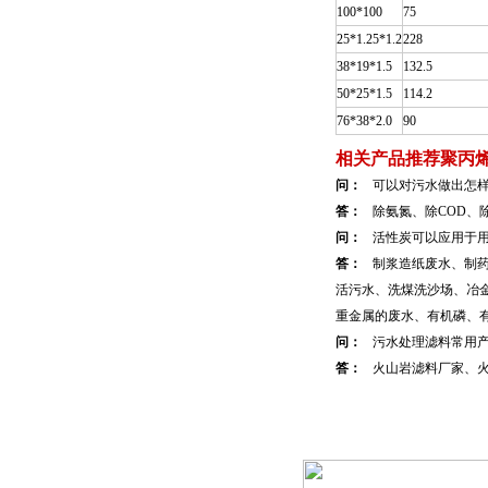
100*100
75
25*1.25*1.2
228
38*19*1.5
132.5
50*25*1.5
114.2
76*38*2.0
90
相关产品推荐
聚丙
问：
可以对污水做出怎
答：
除氨氮、除COD、除
问：
活性炭可以应用于
答：
制浆造纸废水、制
活污水、洗煤洗沙场、冶
重金属的废水、有机磷、
问：
污水处理滤料常用
答：
火山岩滤料厂家、