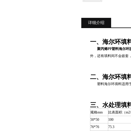
详细介绍
一、海尔环填
聚丙烯PP塑料海尔环脱硫塔
外，还有填料间不会嵌套
二、海尔环填
塑料海尔环填料适用于
三、水处理填
规格mm
比表面积（m2/
50*50
100
76*76
75.3