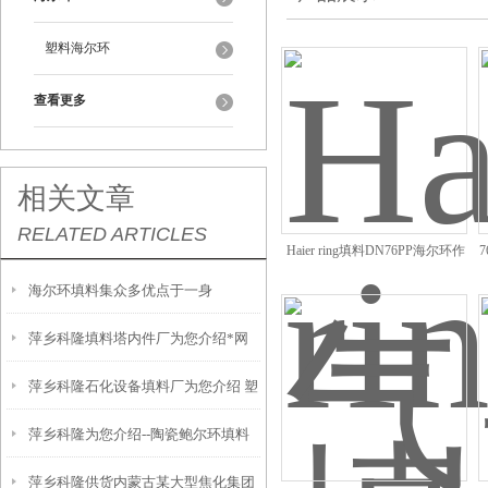
塑料海尔环
查看更多
相关文章
RELATED ARTICLES
Haier ring填料DN76PP海尔环作
用优点
海尔环填料集众多优点于一身
萍乡科隆填料塔内件厂为您介绍*网
萍乡科隆石化设备填料厂为您介绍 塑
格栅支撑特点及应用
萍乡科隆为您介绍--陶瓷鲍尔环填料
料花环的性能及应用
萍乡科隆供货内蒙古某大型焦化集团
工作原理及实际应用