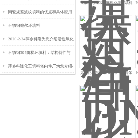
气体净化海尔环填料 化肥厂填料
陶瓷规整波纹填料的优点和具体应用
波纹规整填料
260万吨/年焦化项目瓷塑填料
不锈钢鲍尔环填料
2020-2-24萍乡科隆为您介绍活性氧化
不锈钢304阶梯环填料：结构特性与
铝瓷球的种类及应用装置
萍乡科隆化工填料塔内件厂为您介绍-
传质效率详解
定制化工精馏增加气液传质海尔
--特殊科斯特花环性能应用
环填料供应商 波纹规整填料