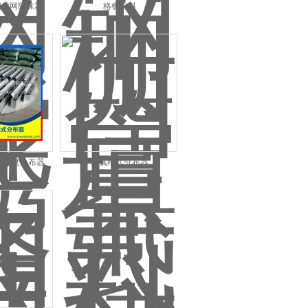
锈钢丝网除沫器
格栅填料
件槽盘分布器
四氟槽式分布器