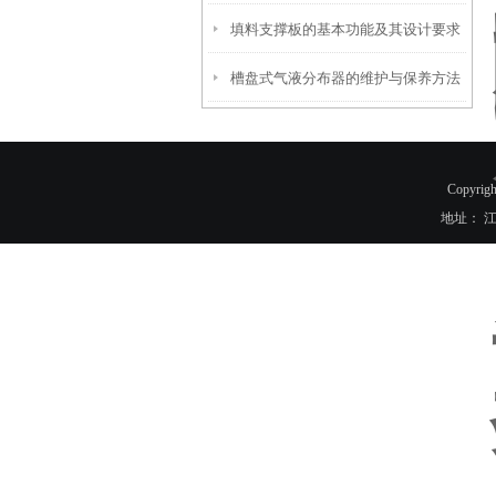
填料支撑板的基本功能及其设计要求
分析
槽盘式气液分布器的维护与保养方法
Copyr
地址： 