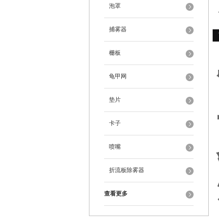
泡罩
捕雾器
栅板
龟甲网
垫片
卡子
喷嘴
折流板除雾器
查看更多