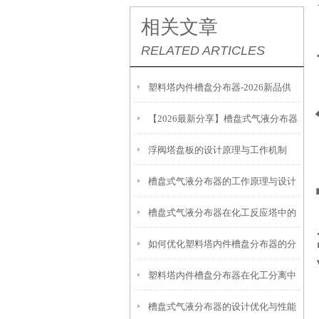
相关文章
RELATED ARTICLES
塑料塔内件槽盘分布器-2026新品供
【2026最新分享】槽盘式气液分布器
应杭州、上海、南昌、萍乡等地
浮阀塔盘板的设计原理与工作机制
在废水处理中的应用
槽盘式气液分布器的工作原理与设计
槽盘式气液分布器在化工反应塔中的
解析
如何优化塑料塔内件槽盘分布器的分
应用
塑料塔内件槽盘分布器在化工分离中
布效果？
槽盘式气液分布器的设计优化与性能
的应用