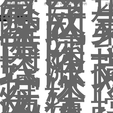
科隆塔内件 驼峰支撑
丝网除沫器 分离塔中气体夹带的
四氟
液体
下一页
末页