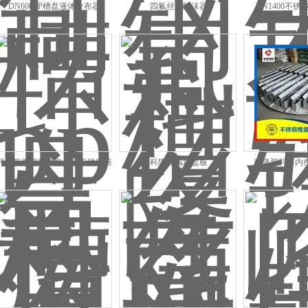
DN600PP槽盘液体分布器
四氟丝网除沫器
DN1400不
环氧氯丙烷装置皂化塔不锈钢筛
科隆浮阀塔盘板
科隆塑料塔内
孔塔盘