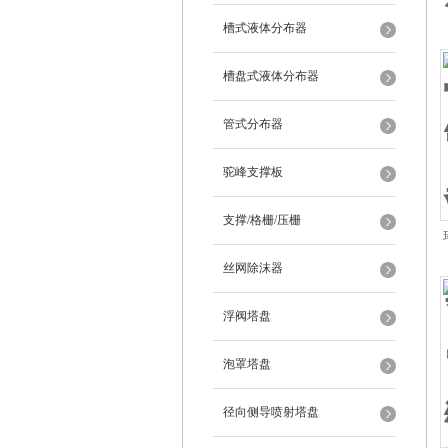
槽式液体分布器
槽盘式液体分布器
管式分布器
驼峰支撑板
支撑/格栅/压栅
丝网除沫器
浮阀塔盘
泡罩塔盘
径向侧导喷射塔盘