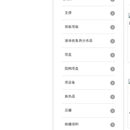
支撑
筛板塔板
液体收集再分布器
塔盘
固阀塔盘
塔设备
换热器
压栅
格栅填料