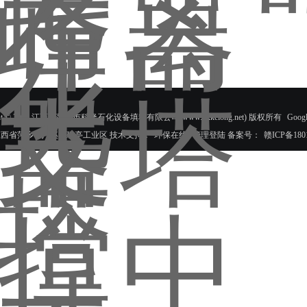
ight © 2018 江西省萍乡市科隆石化设备填料有限公司(www.pxkelong.net) 版权所有
Googl
江西省萍乡市芦溪县珠亭工业区 技术支持：
环保在线
管理登陆
备案号：
赣ICP备180