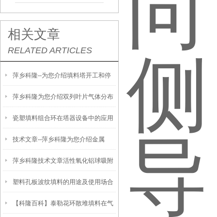
相关文章
RELATED ARTICLES
萍乡科隆--为您介绍填料塔开工和停
萍乡科隆为您介绍双列叶片气体分布
工的步骤
瓷塑填料组合环在塔器设备中的应用
器及在碳捕集吸收塔的应用
技术文章--萍乡科隆为您介绍金属
萍乡科隆技术文章活性氧化铝球吸附
IMTP矩鞍环填料特性及优点
塑料孔板波纹填料的用途及使用场合
剂吸附式干燥机使用和要注意事项有
【科隆百科】泰勒花环散堆填料在气
的相比优点
哪些？