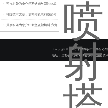
萍乡科隆为您介绍不锈钢丝网波纹填
体分离中的性能分析
科隆技术文章：填料塔及填料该如何
料与孔板波纹填料的构成及优势区别
萍乡科隆为您介绍新型瓷塑填料-六角
选型？
内棱环填料的技术优势
Copyright © 2018 江西省萍乡市科隆石化设
地址： 江西省萍乡市芦溪县珠亭工业区 技