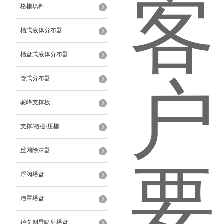
格栅填料
槽式液体分布器
槽盘式液体分布器
管式分布器
驼峰支撑板
支撑/格栅/压栅
丝网除沫器
浮阀塔盘
泡罩塔盘
径向侧导喷射塔盘