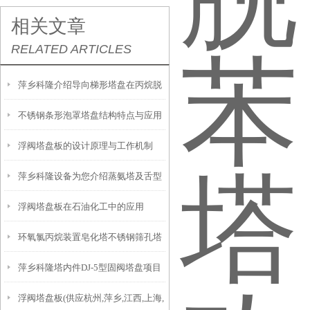
相关文章
RELATED ARTICLES
萍乡科隆介绍导向梯形塔盘在丙烷脱
不锈钢条形泡罩塔盘结构特点与应用
氢装置中的应用
浮阀塔盘板的设计原理与工作机制
萍乡科隆设备为您介绍蒸氨塔及舌型
浮阀塔盘板在石油化工中的应用
塔盘的性能特点
环氧氯丙烷装置皂化塔不锈钢筛孔塔
萍乡科隆塔内件DJ-5型固阀塔盘项目
盘/筛孔塔板性能介绍
浮阀塔盘板(供应杭州,萍乡,江西,上海,
应用