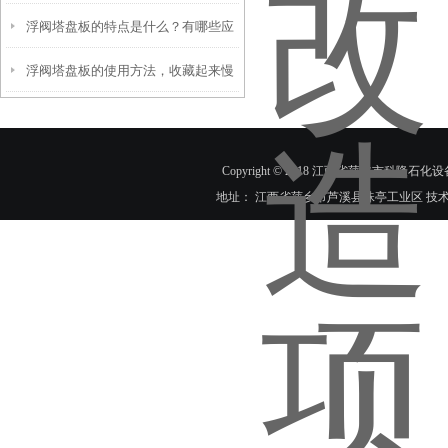
浮阀塔盘板的特点是什么？有哪些应
安徽等地)
浮阀塔盘板的使用方法，收藏起来慢
用领域？
慢学！
Copyright © 2018 江西省萍乡市科隆石化设
地址： 江西省萍乡市芦溪县珠亭工业区 技