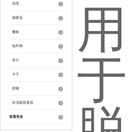
泡罩
捕雾器
栅板
龟甲网
垫片
卡子
喷嘴
折流板除雾器
查看更多