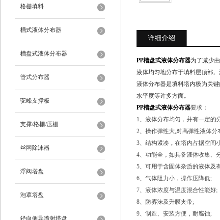
格栅填料
槽式液体分布器
详细介绍
槽盘式液体分布器
PP槽盘式液体分布器
为了减少由
液体均匀地分布于填料层顶部。
管式分布器
液体分布器是填料塔内极为关键
水平度等许多方面。
驼峰支撑板
PP槽盘式液体分布器
要求：
1、液体分布均匀，并有一定的分
支撑/格栅/压栅
2、操作弹性大,对高弹性液体分布
3、结构紧凑，在塔内占据空间小，气
丝网除沫器
4、功能全，如具备液体收集、
5、可用于含固体杂质的液体及有
浮阀塔盘
6、气体阻力小，操作压降低;
7、液体浓度与温度混合性能好;
泡罩塔盘
8、防雾沬及升膜夹带;
9、制造、安装方便，耐腐蚀;
径向侧导喷射塔盘