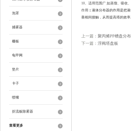
10、适用范围广.如蒸馏、吸
作用
：
液体分布器的作用是把液
泡罩
善相间接触，从而提高塔的效率
捕雾器
上一篇：
聚丙烯PP槽盘分
栅板
下一篇：
浮阀塔盘板
龟甲网
垫片
卡子
喷嘴
折流板除雾器
查看更多