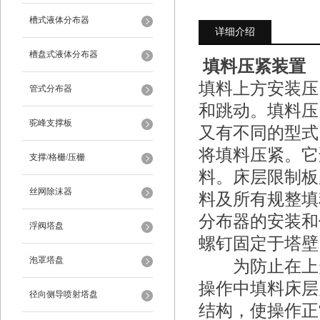
槽式液体分布器
详细介绍
槽盘式液体分布器
填料压紧装置
填料上方安装压
管式分布器
和跳动。填料压
驼峰支撑板
又有不同的型式
将填料压紧。它
支撑/格栅/压栅
料。床层限制板
丝网除沫器
料及所有规整填
分布器的安装和
浮阀塔盘
螺钉固定于塔壁
泡罩塔盘
为防止在上升
操作中填料床层
径向侧导喷射塔盘
结构，使操作正