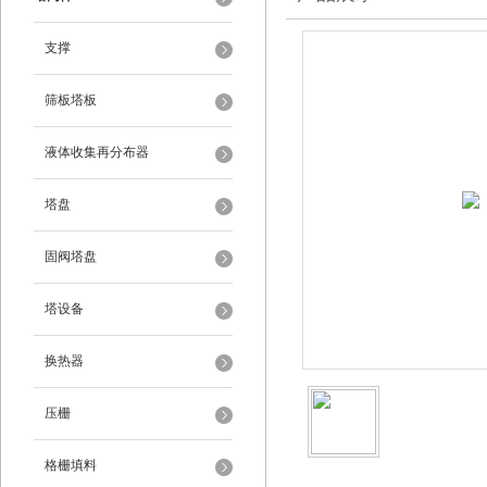
支撑
筛板塔板
液体收集再分布器
塔盘
固阀塔盘
塔设备
换热器
压栅
格栅填料