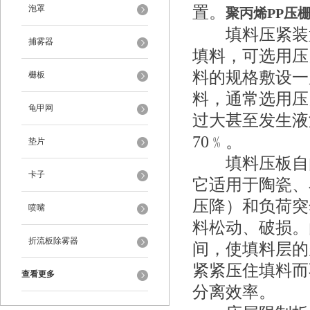
泡罩
置。
聚丙烯PP压栅
填料压紧装置
捕雾器
填料，可选用压
料的规格敷设一
栅板
料，通常选用压
龟甲网
过大甚至发生液
70﹪。
垫片
填料压板自由
卡子
它适用于陶瓷、
压降）和负荷突
喷嘴
料松动、破损。
折流板除雾器
间，使填料层的
紧紧压住填料而
查看更多
分离效率。