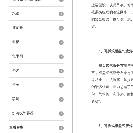
上端面设一块调节板。对
毛渠所组成的液流网络，
泡罩
的复合栅梁，也可设计成
梁。
捕雾器
栅板
2、
可拆式槽盘气液分
龟甲网
槽盘式气液分布器
与
垫片
言，槽盘式气液分布器与同
器相比，在抗堵塞、防挟
卡子
的诸多优点，业内总结了
匀、气均衡；利传热、耐
喷嘴
资省"。
折流板除雾器
3、
可拆式槽盘气液分
查看更多