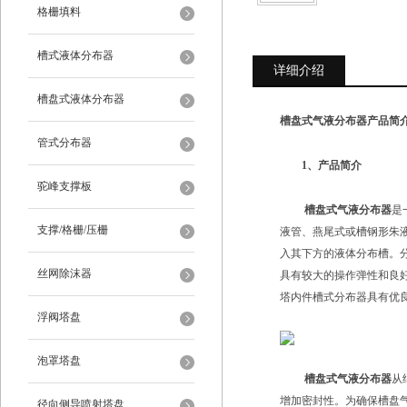
格栅填料
槽式液体分布器
详细介绍
槽盘式液体分布器
槽盘式气液分布器产品简
管式分布器
1、产品简介
驼峰支撑板
槽盘式气液分布器
是
支撑/格栅/压栅
液管、燕尾式或槽钢形朱
入其下方的液体分布槽。
丝网除沫器
具有较大的操作弹性和良
塔内件槽式分布器具有优
浮阀塔盘
泡罩塔盘
槽盘式气液分布器
从
增加密封性。为确保槽盘
径向侧导喷射塔盘