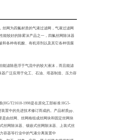
，丝网为四氟材质的气液过滤网，气液过滤网
性能较好的除雾沫产品之一，四氟丝网除沫器
酸和各种有机酸、有机溶剂以及其它各种强腐
但能滤除悬浮于气流中的较大液沫，而且能滤
沫器广泛应用于化工、石油、塔器制造、压力容
21618-1998是在原化工部标准:HG5-
经验及引进装置中的先进技术修订而成的。产品材质pp、
品结构:主要是由丝网、丝网格组成丝网块和固定丝网块
冠式丝网除沫器、镶嵌式丝网除沫器、上装式丝
压力容器等行业中的气液分离装置中