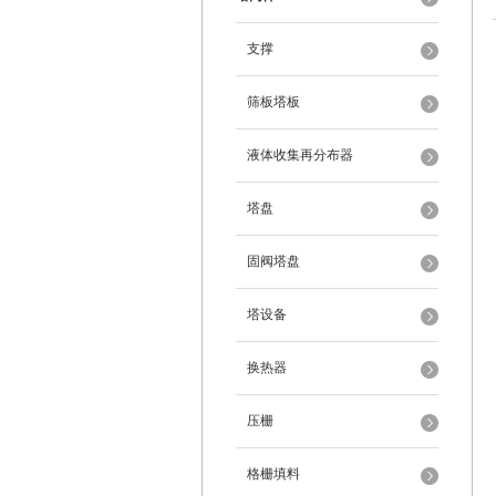
支撑
筛板塔板
液体收集再分布器
塔盘
固阀塔盘
塔设备
换热器
压栅
格栅填料