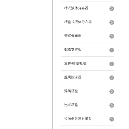
槽式液体分布器
槽盘式液体分布器
管式分布器
驼峰支撑板
支撑/格栅/压栅
丝网除沫器
浮阀塔盘
泡罩塔盘
径向侧导喷射塔盘