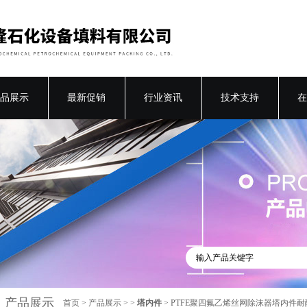
品展示
最新促销
行业资讯
技术支持
在
产品展示
首页
>
产品展示
> >
塔内件
> PTFE聚四氟乙烯丝网除沫器塔内件耐