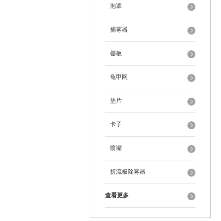
泡罩
捕雾器
栅板
龟甲网
垫片
卡子
喷嘴
折流板除雾器
查看更多