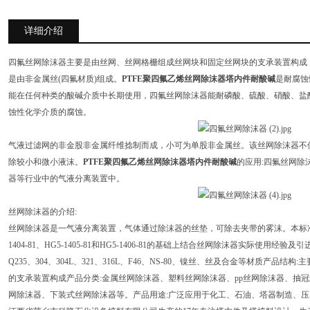
详细介绍
四氟丝网除沫器主要是由丝网、丝网格栅组成丝网块和固定丝网块的支承装置构成
是由非金属丝(四氟材质)组成。
PTFE聚四氟乙烯丝网除沫器塔内件耐酸碱
是耐腐蚀
能在任何种类的酸碱介质中长期使用，四氟丝网除沫器能耐磷酸、硫酸、硝酸、盐
蚀性化学介质的腐蚀。
气液过滤网的非金股非金属纤维捻制而成，小可为单股非金属丝。该丝网除沫器不
除较小和微小液沫。
PTFE聚四氟乙烯丝网除沫器塔内件耐酸碱
的应用:四氟丝网除
器等行业中的气液分离装置中。
丝网除沫器的介绍:
丝网除沫器是一气液分离装置，气体通过除沫器的丝垫，可除去夹带的雾沫。本标准(HG/T
1404-81、HG5-1405-81和HG5-1406-81的基础上结合丝网除沫器实际使用
Q235、304、304L、321、316L、F46、NS-80、镍丝、丝及合金等材质产
的支承装置构成产品分类:金属丝网除沫器、塑料丝网除沫器、pp丝网除沫器、抽
网除沫器、下装式丝网除沫器等。产品用途:广泛应用于化工、石油、塔器制造、