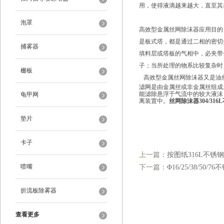
用，使得液滴越来越大，直至其
泡罩
高效型金属丝网除沫器
应用目的
是板式塔，都是通过二相的密切
捕雾器
填料层或塔板的气相中，必夹带
子；当所处理的物系比较复杂时
栅板
高效型金属丝网除沫器
又
是油
滤网是由金属丝或非金属丝组成
能滤除悬浮于气流中的较大液沫
龟甲网
离装置中。
丝网除沫器304/31
垫片
卡子
上一篇：
按图纸316L不锈
喷嘴
下一篇：
Φ16/25/38/50
折流板除雾器
查看更多