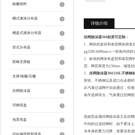
格栅填料
槽式液体分布器
详细介绍
槽盘式液体分布器
丝网除沫器304材质可定制
：
1、网块的直径和条型网块拼装后的直径必
管式分布器
pg2200-6400mm e>=
2、标准的网块有盘型和条型两种，两
驼峰支撑板
层。网层厚度为150mm，铺迭丝
3、
丝网除沫器304/316L不锈
支撑/格栅/压栅
形状。不锈钢以及进口合金都经
从汽液过滤网中自由通过，但液
丝网除沫器
条件选择得当，气体通过丝网除
浮阀塔盘
高效型金属丝网除沫器
又名丝网
泡罩塔盘
中间的过滤丝网时，由于雾沫上
沫本身的重力沉降，使雾沫形成
径向侧导喷射塔盘