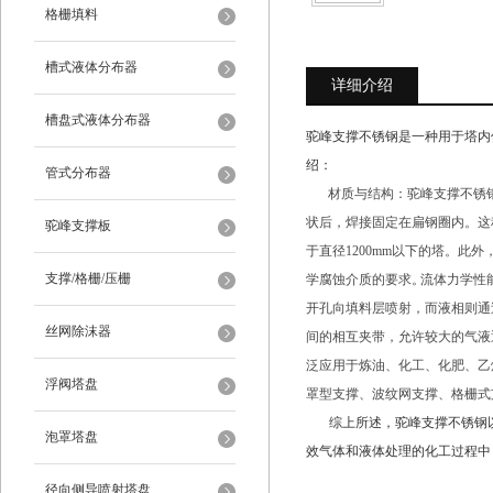
格栅填料
槽式液体分布器
详细介绍
槽盘式液体分布器
驼峰支撑不锈钢是一种用于塔内
绍：‌
管式分布器
材质与结构：‌驼峰支撑不锈钢主
状后，‌焊接固定在扁钢圈内。‌
驼峰支撑板
于直径1200mm以下的塔。‌此外，
支撑/格栅/压栅
学腐蚀介质的要求。‌
流体力学性
开孔向填料层喷射，‌而液相则
丝网除沫器
间的相互夹带，‌允许较大的气液通量
泛应用于炼油、‌化工、‌化肥、‌
浮阀塔盘
罩型支撑、‌波纹网支撑、‌格栅
综上所述，‌驼峰支撑不锈钢以
泡罩塔盘
效气体和液体处理的化工过程中，
径向侧导喷射塔盘