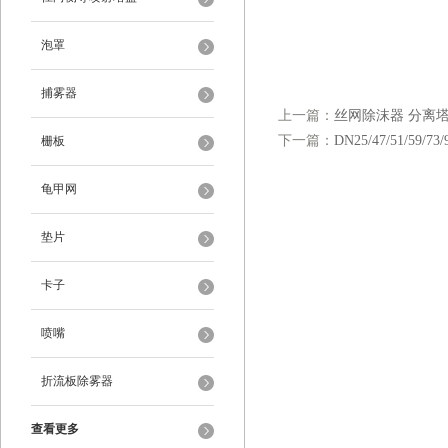
泡罩
捕雾器
上一篇：
丝网除沫器 分离
下一篇：
DN25/47/51/59/73
栅板
龟甲网
垫片
卡子
喷嘴
折流板除雾器
查看更多