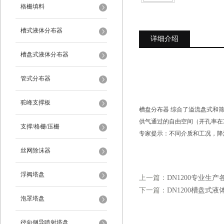
格栅填料
槽式液体分布器
详细介绍
槽盘式液体分布器
管式分布器
驼峰支撑板
槽盘分布器 综合了溢流盘式和
供气通过的自由空间（开孔率在3
支撑/格栅/压栅
专家提示：不同介质和工况，降
丝网除沫器
浮阀塔盘
上一篇：
DN1200专业生
下一篇：
DN1200槽盘式
泡罩塔盘
径向侧导喷射塔盘