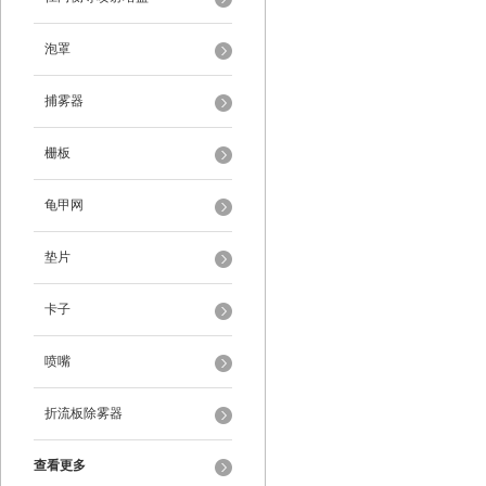
泡罩
捕雾器
栅板
龟甲网
垫片
卡子
喷嘴
折流板除雾器
查看更多