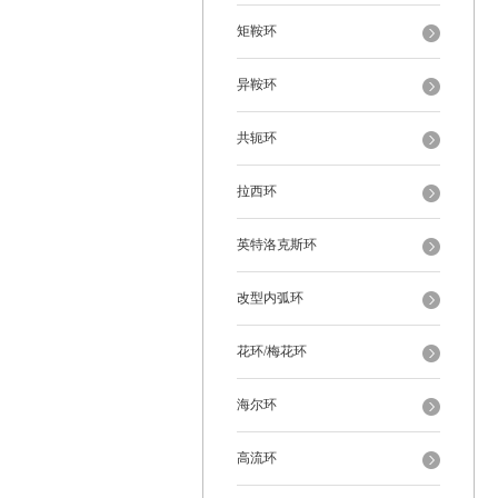
矩鞍环
异鞍环
共轭环
拉西环
英特洛克斯环
改型内弧环
花环/梅花环
海尔环
高流环