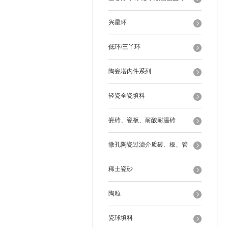
兴星环
低环/三丫环
陶瓷塔内件系列
轻瓷全瓷填料
瓷砖、瓷板、耐酸耐温砖
微孔陶瓷过滤介质砖、板、管
稀土瓷砂
陶粒
瓷球填料