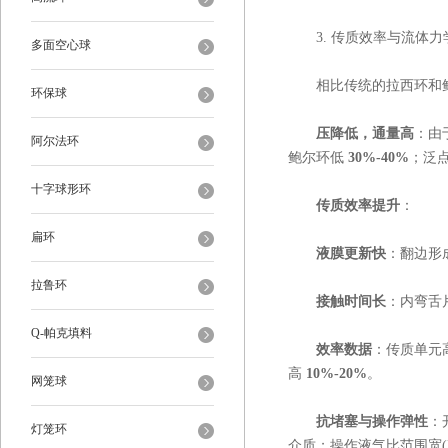
3. 传质效率与流体力
多面空心球
相比传统的拉西环和鲍尔
环保球
压降低，通量高
：由
阿尔法环
鲍尔环低
30%-40%
；泛点
十字球形环
传质效率提升
：
扁环
液膜更新快
：翻边形
拉鲁环
接触时间长
：内弯舌
Q-帕克填料
效率数据
：传质单元高
高
10%-20%
。
网笼球
抗堵塞与操作弹性
：
灯笼环
介质；操作液气比范围宽(L/