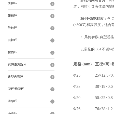
开孔与内弯舌片
：环
阶梯环
道，同时引导液体沿内壁
矩鞍环
304不锈钢材质
：含 C
(≤800℃)和高强度，适
异鞍环
2. 几何参数(典型规格
共轭环
以常见的 304 不锈
拉西环
规格 (mm)
直径×高×厚
英特洛克斯环
Φ25
25×12.5×0.
改型内弧环
Φ38
38×19×0.6
花环/梅花环
Φ50
50×25×0.8
海尔环
Φ76
76×38×1.2
高流环