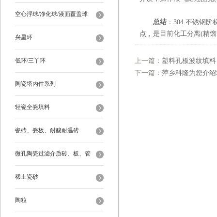
空心浮球/净化球/液面覆盖球
总结
：304 不锈钢
点，是目前化工分离(精
兴星环
低环/三丫环
上一篇：
塑料孔板波纹填料
下一篇：
萍乡科隆为您介绍
陶瓷塔内件系列
轻瓷全瓷填料
瓷砖、瓷板、耐酸耐温砖
微孔陶瓷过滤介质砖、板、管
稀土瓷砂
陶粒