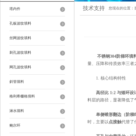
技术支持
您现在的位置：
塔内件
孔板波纹填料
丝网波纹填料
刺孔波纹填料
不锈钢304阶梯环填
量、压降和传质效率三者
网孔波纹填料
1. 核心结构特性
斜管填料
高径比 1:2 与矮环设
格利希栅格填料
料层的路径，显著降低了
淋水填料
单侧锥形翻边（阶梯
时，主要以
点接触
代替了
鲍尔环