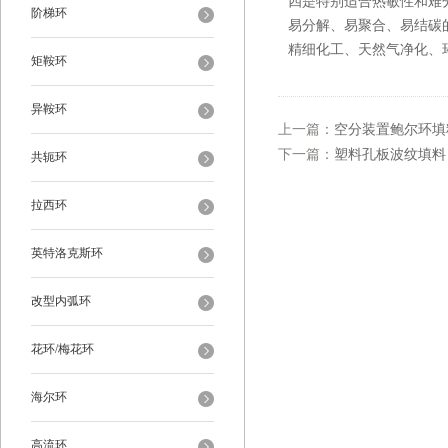
四是特别适合热敏性和难
阶梯环
易分解、易聚合、易结碳
精细化工、天然气净化、
矩鞍环
异鞍环
上一篇：
空分装置鲍尔环填
下一篇：
塑料孔板波纹填料
共轭环
拉西环
英特洛克斯环
改型内弧环
花环/梅花环
海尔环
高流环