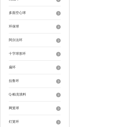
多面空心球
环保球
阿尔法环
十字球形环
扁环
拉鲁环
Q-帕克填料
网笼球
灯笼环