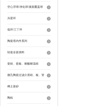
空心浮球/净化球/液面覆盖球
兴星环
低环/三丫环
陶瓷塔内件系列
轻瓷全瓷填料
瓷砖、瓷板、耐酸耐温砖
微孔陶瓷过滤介质砖、板、管
稀土瓷砂
陶粒