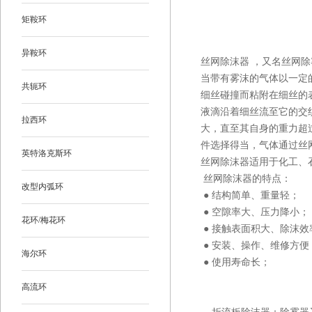
矩鞍环
异鞍环
丝网除沫器
，又名丝网除
当带有雾沫的气体以一定
共轭环
细丝碰撞而粘附在细丝的
液滴沿着细丝流至它的交
拉西环
大，直至其自身的重力超
件选择得当，气体通过丝
英特洛克斯环
丝网除沫器适用于化工、
丝网除沫器的特点：
改型内弧环
● 结构简单、重量轻；
● 空隙率大、压力降小
花环/梅花环
● 接触表面积大、除沫
● 安装、操作、维修方
海尔环
● 使用寿命长；
高流环