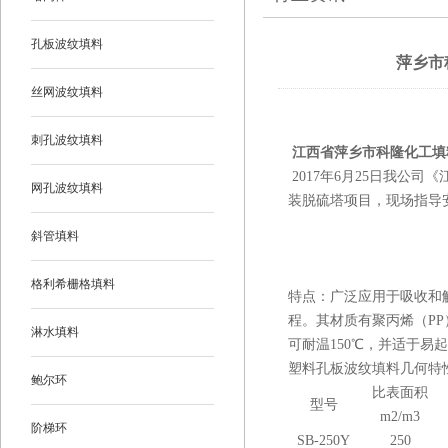
孔板波纹填料
萍乡市
丝网波纹填料
刺孔波纹填料
江西省萍乡市科隆
化工填
2017年6月
25
日我公司《
网孔波纹填料
装脱硫塔项目，现场指导
斜管填料
格利希栅格填料
特点：广泛应用于吸收和
程。其材质有聚丙烯（PP
淋水填料
可耐温150℃，并适于易
塑料孔板波纹填料几何特性参数
鲍尔环
比表面积
型号
m2/m3
阶梯环
SB-250Y
250