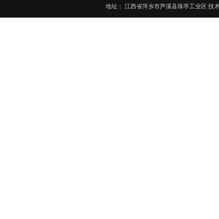
地址： 江西省萍乡市芦溪县珠亭工业区 技