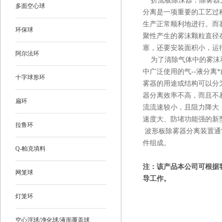
折流板除沫器：
除雾器
多面空心球
分离是一项重要的工艺过
生产正常顺利地进行。而雾
环保球
聚性产生的雾沫颗粒直径在
塞，还要安装面积小，运
阿尔法环
为了清除气体中的雾沫
中广泛使用的气--液分
十字球形环
雾器的用途或结构可以分
器分离效率不高，而且不
扁环
流流速较小，且阻力降大
速度大、防堵功能强的新
拉鲁环
波形板除雾器分离装置通
件组成。
Q-帕克填料
注：该产品本公司可根据
网笼球
导工作。
灯笼环
空心浮球/净化球/液面覆盖球