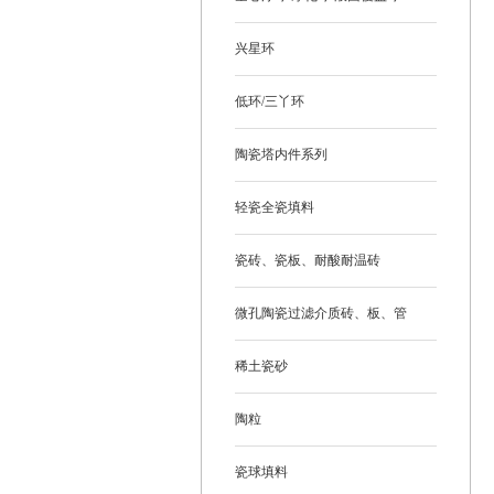
兴星环
低环/三丫环
陶瓷塔内件系列
轻瓷全瓷填料
瓷砖、瓷板、耐酸耐温砖
微孔陶瓷过滤介质砖、板、管
稀土瓷砂
陶粒
瓷球填料