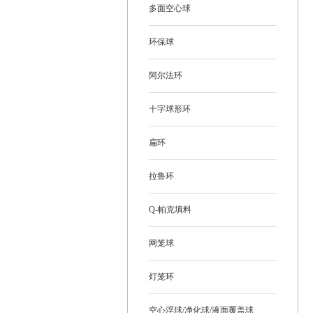
多面空心球
环保球
阿尔法环
十字球形环
扁环
拉鲁环
Q-帕克填料
网笼球
灯笼环
空心浮球/净化球/液面覆盖球