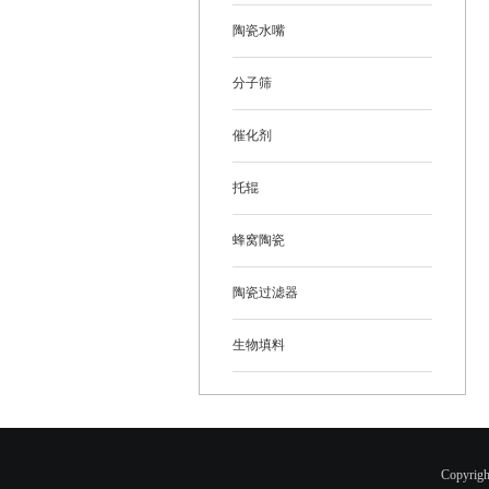
陶瓷水嘴
分子筛
催化剂
托辊
蜂窝陶瓷
陶瓷过滤器
生物填料
Copyr