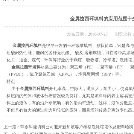
金属拉西环填料的应用范围十
发布日期：2018-07-23 浏览次数：
金属拉西环填料
是很早开发的一种散堆填料。形状简单，它是高与
耐酸耐热性能，能耐的各种无机酸、 酸及 溶剂腐蚀，可在各种高温
化工、冶金、煤气、环保等行业的干燥塔、吸收塔、冷却塔、洗涤塔
金属拉西环填料
材质主要分为：聚乙烯（PE），聚丙烯（PP），聚
（PVDF），氯化聚氯乙烯（CPVC），增强聚丙烯（RPP）等。
特点
由于
金属拉西环填料
开孔率高，空隙大，通量大，阻力小，使得填
料层内的气体和液体分布情况较为良好，尤其是填料环内表面容易被
料上的液体，有的沿外壁流动，有的沿内壁流动。这样，液体分散度
不但具有较大的通过能力和较低的压降，而且塔的传质分离效率也高
上一篇：
萍乡科隆填料公司迎来新加坡客户考察洗涤塔塔体及塑料哈凯