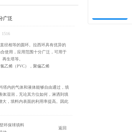
分广泛
1516
直径相等的圆环。拉西环具有优异的
场合使用，应用范围十分广泛，可用于
、再生塔等。
氯乙烯（PVC），聚偏乙烯
料塔内的气体和液体能够自由通过，填
液体湿润，无论其方位如何，淋洒到填
增大，填料内表面的利用率提高。因此
。
登环保球填料
返回