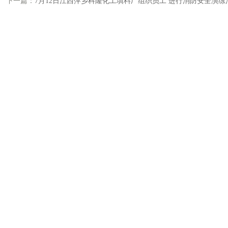
下一篇：
7月12日江西萍乡科隆化工填料厂组织员工 进行消防安全演练