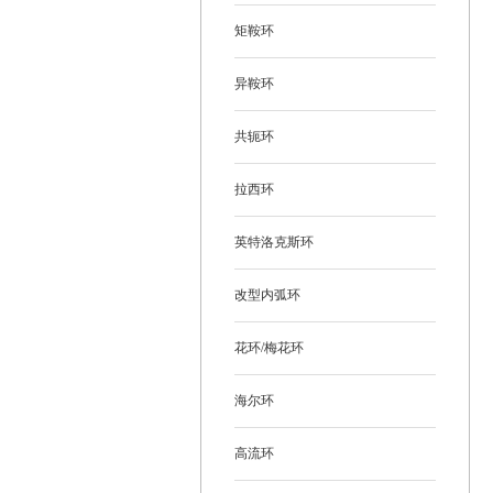
矩鞍环
异鞍环
共轭环
拉西环
英特洛克斯环
改型内弧环
花环/梅花环
海尔环
高流环