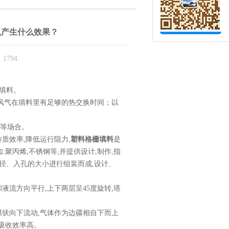
以产生什么效果？
1794
填料。
风气在填料里有足够的热交换时间；以
堵等场合。
质效率,降低运行阻力,
塑料格栅填料
是
聚丙烯,不锈钢等,并提供设计,制作,指
径、入孔的大小进行组装而成,设计、
流方向平行,上下两层呈45度旋转,塔
状向下流动,气体作为边疆相自下而上
,吸收效率高。