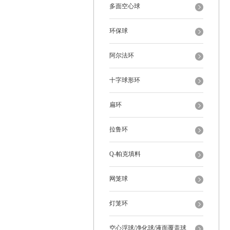
多面空心球
环保球
阿尔法环
十字球形环
扁环
拉鲁环
Q-帕克填料
网笼球
灯笼环
空心浮球/净化球/液面覆盖球