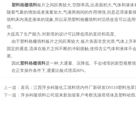
塑料格栅填料
板片之间距离较大,空隙率高,比表面积大,气体和液体
随着气量的增加或者液量加大,气液两相间的作用增强,但是迟滞液量很
填料床内满是液体的现象,所以采用塑料格栅填料对旧塔改造可以选用较高
倍。
大提高了生产能力,对新塔的设计可以降低塔的直径和高度。
由于塑料格栅填料板片之间距离较大,板片表面非赏光滑,气体上升和
固定的通道,流体在板片之间不断的冲刷接触,使得含尘气体和液体不
塞。
因此
塑料格栅填料
是一种,大通量、压降低、不会堵塔的新型规整
在正常操作条件下,通量比板式塔高80%。
上一篇：
喜讯：江西萍乡科隆化工填料塔内件厂新研发DN110塑料泡罩
下一篇：
萍乡科隆填料公司迎来新加坡客户考察洗涤塔塔体及塑料哈凯