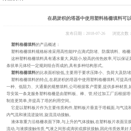
在易淤积的塔器中使用塑料格栅填料可
发布日期：2018-07-26 浏览次数：
塑料格栅填料
的产品概述：
塑料格栅填料规格标准采用高性能PP点滴式防堵、防腐填料、格栅
这种塑料格栅填料具有通水量大,风阻小,较高的传热效率,可以保证
条状单元体经一定规则组合而成的,具有多种结构形式。
塑料格栅填料
的比表面积较低,主要用于要求压降小、负荷大及防
塑料格栅填料的特点,在易淤积的塔器中使用塑料格栅填料,可提高传
一种、低阻力、大通量的规整填料,公司根据客户需要,提供多种材质,如:
导安装一条龙服务塑料格栅是由塑料板、棒、管,经过加工厂后根据塔
制造更简单,并提高了塔的利用空间。
它是以塑料板片作为主要传质构件,塑料板片垂直于塔截面,与气流和液
内气流和液流逆旋转,旋流流动接触。
液体靠重力沿格栅表面下降,与上升的气体接触,在塑料板片表面呈膜
流动,与液膜接触传质,气液之间形成滴状或膜状接触,因此传质效果好