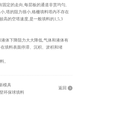
有固定的走向,每层板的通道非赏均匀,
小,塔的阻力很小,格栅填料塔内不存在
的空塔速度,是一般填料的1,5,3
液体下降阻力大大降低,气体和液体有
会在填料表面停滞、沉积、淤积和堵
填料。
新模具
返回
登环保球填料