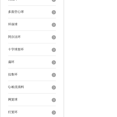
多面空心球
环保球
阿尔法环
十字球形环
扁环
拉鲁环
Q-帕克填料
网笼球
灯笼环