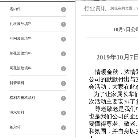
行业资讯
您现在的位置：
塔内件
孔板波纹填料
10月7日
丝网波纹填料
刺孔波纹填料
2019年10月
网孔波纹填料
情暖金秋，浓情重
公司的默默付出与支
斜管填料
会
活动，大家在此
为了让家属长辈们
格利希栅格填料
次活动主要安排了
尊老敬老是我们中
淋水填料
也是我们公司的企
要懂得尊老、敬老
鲍尔环
和氛围，并自身以