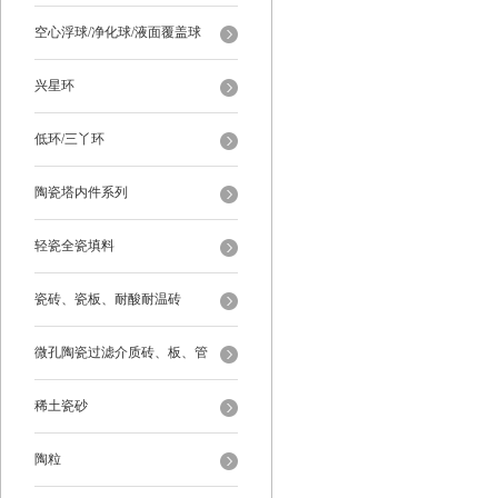
空心浮球/净化球/液面覆盖球
兴星环
低环/三丫环
陶瓷塔内件系列
轻瓷全瓷填料
瓷砖、瓷板、耐酸耐温砖
微孔陶瓷过滤介质砖、板、管
稀土瓷砂
陶粒