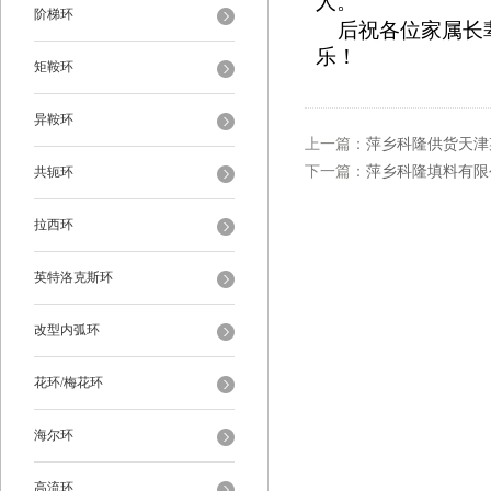
人。
阶梯环
后祝各位家属长辈
乐！
矩鞍环
异鞍环
上一篇：
萍乡科隆供货天津
下一篇：
萍乡科隆填料有限
共轭环
拉西环
英特洛克斯环
改型内弧环
花环/梅花环
海尔环
高流环