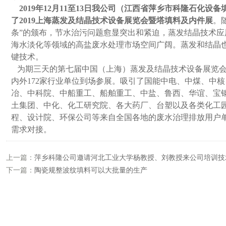
2019年12月11至13日我公司（江西省萍乡市科隆石化设
了2019上海蒸发及结晶技术设备展览会暨塔填料及内件展
。
条”的颁布，节水治污问题愈显突出和紧迫，蒸发结晶技术
海水淡化等领域的高盐废水处理市场空间广阔。蒸发和结晶
键技术。
为期三天的第七届中国（上海）蒸发及结晶技术设备展览会
内外172家行业单位到场参展。吸引了国能中电、中煤、中
冶、中科院、中船重工、船舶重工、中盐、鲁西、华谊、宝
土集团、中化、化工研究院、各大药厂、台塑以及各类化工
程、设计院、环保公司等来自全国各地的废水治理排放用户
需求对接。
上一篇：
萍乡科隆公司邀请河北工业大学杨教授、刘教授来公司培训技
下一篇：
陶瓷规整波纹填料可以大批量的生产