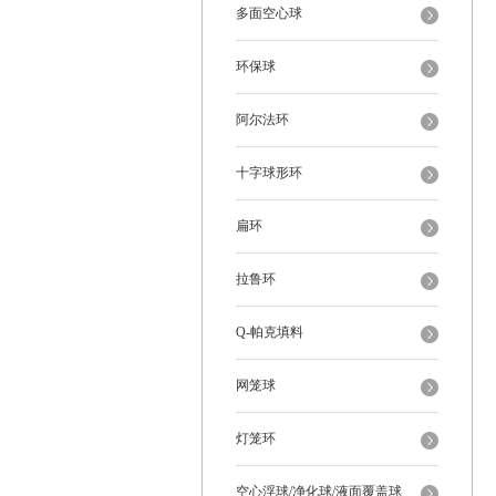
多面空心球
环保球
阿尔法环
十字球形环
扁环
拉鲁环
Q-帕克填料
网笼球
灯笼环
空心浮球/净化球/液面覆盖球