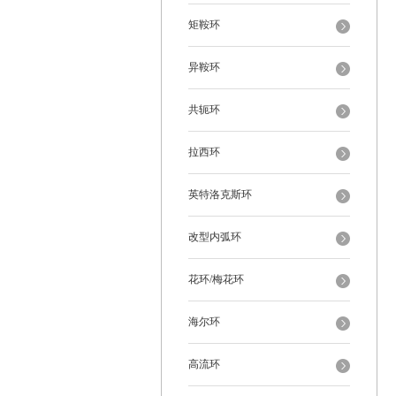
矩鞍环
异鞍环
共轭环
拉西环
英特洛克斯环
改型内弧环
花环/梅花环
海尔环
高流环