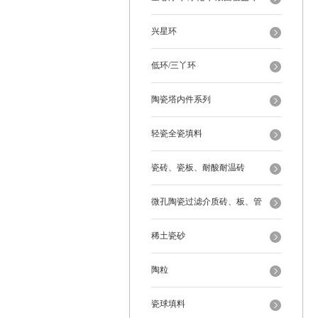
兴星环
低环/三丫环
陶瓷塔内件系列
轻瓷全瓷填料
瓷砖、瓷板、耐酸耐温砖
微孔陶瓷过滤介质砖、板、管
稀土瓷砂
陶粒
瓷球填料