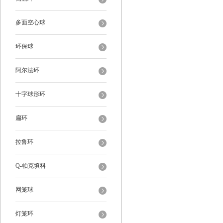
多面空心球
环保球
阿尔法环
十字球形环
扁环
拉鲁环
Q-帕克填料
网笼球
灯笼环