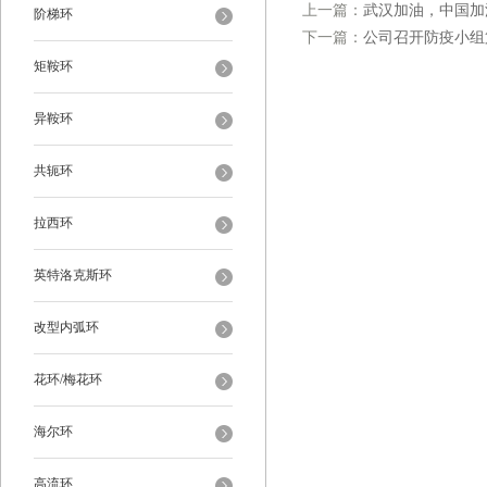
上一篇：
武汉加油，中国加油
阶梯环
下一篇：
公司召开防疫小组
矩鞍环
异鞍环
共轭环
拉西环
英特洛克斯环
改型内弧环
花环/梅花环
海尔环
高流环