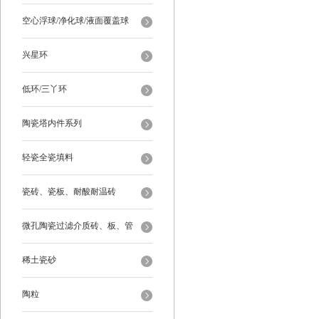
空心浮球/净化球/液面覆盖球
兴星环
低环/三丫环
陶瓷塔内件系列
轻瓷全瓷填料
瓷砖、瓷板、耐酸耐温砖
微孔陶瓷过滤介质砖、板、管
稀土瓷砂
陶粒