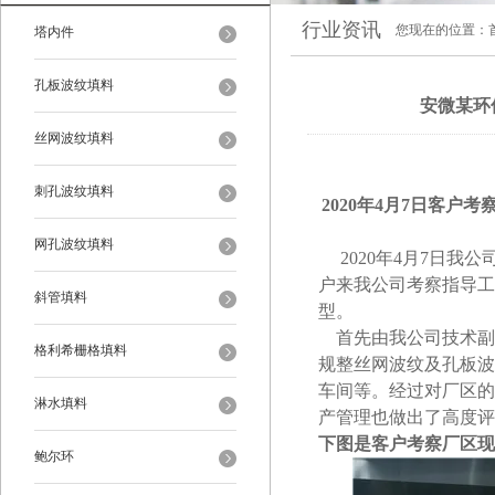
行业资讯
您现在的位置：
塔内件
孔板波纹填料
安微某环
丝网波纹填料
刺孔波纹填料
2020年4月7日客
网孔波纹填料
2020年4月7日我
户来
我公司
考察指导工
斜管填料
型。
首先由我公司技术副
格利希栅格填料
规整
丝网波纹及孔板波
车间等。经过对厂区的
淋水填料
产管理也做出了高度评
下图是客户考察厂区现
鲍尔环