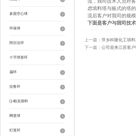
流，
我司技术人员对客
虑填料塔与板式的塔的
多面空心球
流后客户对我司的规模
下面是客户与我司技术
环保球
上一篇：
萍乡科隆化工填料
阿尔法环
下一篇：
公司迎来江苏客户验货
十字球形环
扁环
拉鲁环
Q-帕克填料
网笼球
灯笼环