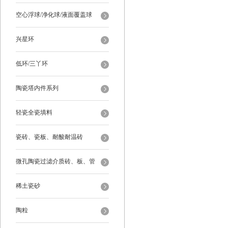
空心浮球/净化球/液面覆盖球
兴星环
低环/三丫环
陶瓷塔内件系列
轻瓷全瓷填料
瓷砖、瓷板、耐酸耐温砖
微孔陶瓷过滤介质砖、板、管
稀土瓷砂
陶粒