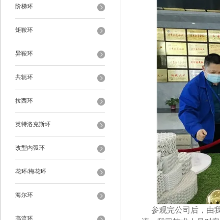
阶梯环
矩鞍环
异鞍环
共轭环
拉西环
英特洛克斯环
改型内弧环
花环/梅花环
海尔环
参观完公司后，由
高流环